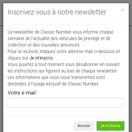
Toggle
×
Inscrivez-vous à notre newsletter
navigat
La newsletter de Classic Number vous informe chaque
semaine de l’actualité des véhicules de prestige et de
collection et des nouvelles annonces.
Pour la recevoir, indiquez votre adresse mail ci-dessous et
cliquez sur
Je m'inscris
.
Vous pourrez à tout moment vous désabonner en suivant
Vos annonces vues par
les instructions qui figurent au bas de chaque newsletter.
plus de 4 millions de collectionneurs
Les informations que vous nous transmettez sont
destinées à l’usage exclusif de Classic Number.
Ajouter une annonce
Votre e-mail :
> Rechercher un véhicule
Marque
Engesa >
Annuler
Je m'inscris
Modèle
Tous >