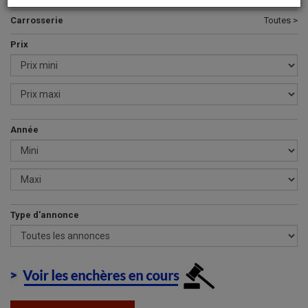
Carrosserie
Toutes >
Prix
Année
Type d'annonce