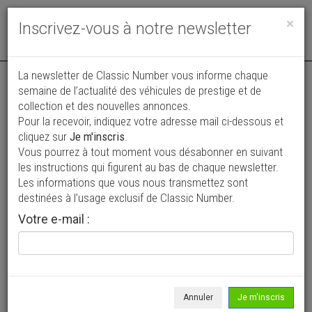
Toggle
×
Inscrivez-vous à notre newsletter
navigat
La newsletter de Classic Number vous informe chaque
semaine de l’actualité des véhicules de prestige et de
collection et des nouvelles annonces.
Pour la recevoir, indiquez votre adresse mail ci-dessous et
cliquez sur
Je m'inscris
.
Vous pourrez à tout moment vous désabonner en suivant
Vos annonces vues par
les instructions qui figurent au bas de chaque newsletter.
plus de 4 millions de collectionneurs
Les informations que vous nous transmettez sont
destinées à l’usage exclusif de Classic Number.
Ajouter une annonce
Votre e-mail :
> Rechercher un véhicule
Marque
Hispano Suiza >
Annuler
Je m'inscris
Modèle
Tous >