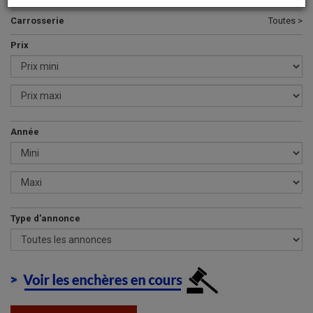
Carrosserie
Toutes >
Prix
Année
Type d'annonce