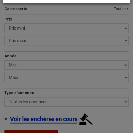
Carrosserie
Toutes >
Prix
Année
Type d'annonce