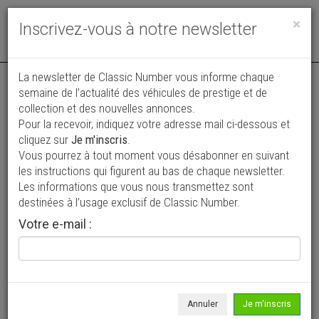
Toggle
×
Inscrivez-vous à notre newsletter
navigat
La newsletter de Classic Number vous informe chaque
semaine de l’actualité des véhicules de prestige et de
collection et des nouvelles annonces.
Pour la recevoir, indiquez votre adresse mail ci-dessous et
cliquez sur
Je m'inscris
.
Vous pourrez à tout moment vous désabonner en suivant
Vos annonces vues par
les instructions qui figurent au bas de chaque newsletter.
plus de 4 millions de collectionneurs
Les informations que vous nous transmettez sont
destinées à l’usage exclusif de Classic Number.
Ajouter une annonce
Votre e-mail :
> Rechercher un véhicule
Marque
Ferves >
Annuler
Je m'inscris
Modèle
Tous >