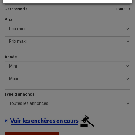
Carrosserie
Toutes >
Prix
Année
Type d'annonce