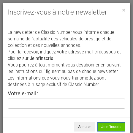
Toggle
×
Inscrivez-vous à notre newsletter
navigat
La newsletter de Classic Number vous informe chaque
semaine de l’actualité des véhicules de prestige et de
collection et des nouvelles annonces.
Pour la recevoir, indiquez votre adresse mail ci-dessous et
cliquez sur
Je m'inscris
.
Vous pourrez à tout moment vous désabonner en suivant
Vos annonces vues par
les instructions qui figurent au bas de chaque newsletter.
plus de 4 millions de collectionneurs
Les informations que vous nous transmettez sont
destinées à l’usage exclusif de Classic Number.
Ajouter une annonce
Votre e-mail :
> Rechercher un véhicule
Marque
De Tomaso >
Annuler
Je m'inscris
Modèle
Tous >