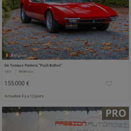
Belgium
De Tomaso Pantera ''Push Button''
1971
88989 km
155 000 €
Actualisé il y a 12 jours