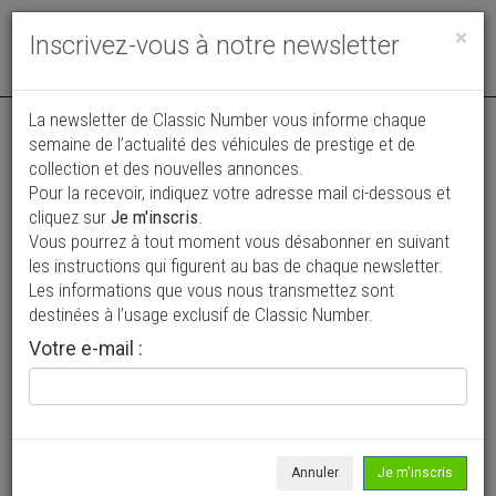
Toggle
×
Inscrivez-vous à notre newsletter
navigat
La newsletter de Classic Number vous informe chaque
semaine de l’actualité des véhicules de prestige et de
collection et des nouvelles annonces.
Pour la recevoir, indiquez votre adresse mail ci-dessous et
cliquez sur
Je m'inscris
.
Vous pourrez à tout moment vous désabonner en suivant
Vos annonces vues par
les instructions qui figurent au bas de chaque newsletter.
plus de 4 millions de collectionneurs
Les informations que vous nous transmettez sont
destinées à l’usage exclusif de Classic Number.
Ajouter une annonce
Votre e-mail :
> Rechercher un véhicule
Marque
Prince >
Annuler
Je m'inscris
Modèle
Tous >