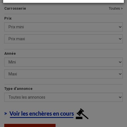
Carrosserie
Toutes >
Prix
Année
Type d'annonce