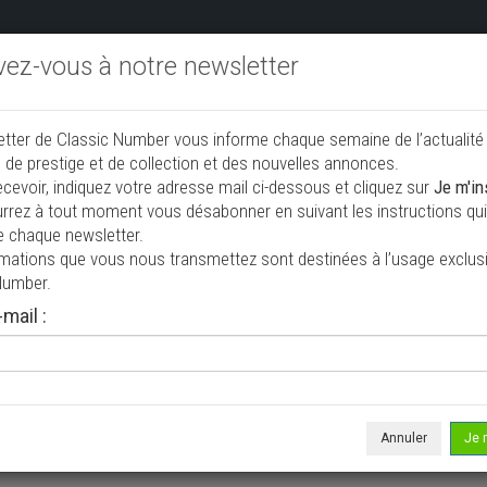
ivez-vous à notre newsletter
endre aux enchères
Annonceurs PRO
Annuaire des collec
etter de Classic Number vous informe chaque semaine de l’actualité
jouter une annonce
 de prestige et de collection et des nouvelles annonces.
ecevoir, indiquez votre adresse mail ci-dessous et cliquez sur
Je m'in
rrez à tout moment vous désabonner en suivant les instructions qui 
 à vendre
e chaque newsletter.
rmations que vous nous transmettez sont destinées à l’usage exclusi
Number.
mail :
Annuler
Je 
 ne correspond à votre recherche, veuillez modifier vos critères de r