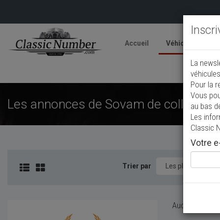
Inscr
Accueil
Véhicules
V
La newsl
A
véhicules
Pour la r
Vous pou
Les annonces de Sovam de collection
au bas d
Les info
Classic 
Votre e-
Trier par
Aucun véhicule