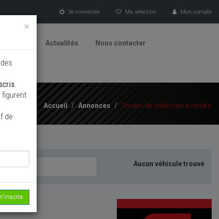
Se connecter
Ma sélection
Mon compte
×
tionneurs
Actualités
Nous contacter
 des
scris
.
figurent
Accueil
/
Annonces
/
Sovam de collection à vendre
f de
Aucun véhicule trouvé
m'inscris
echerche...