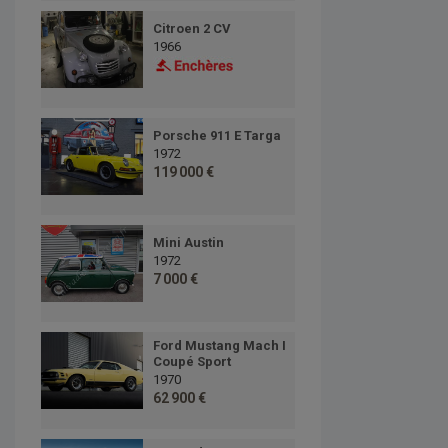
Citroen 2 CV
1966
Porsche 911 E Targa
1972
119 000 €
Mini Austin
1972
7 000 €
Ford Mustang Mach I
Coupé Sport
1970
62 900 €