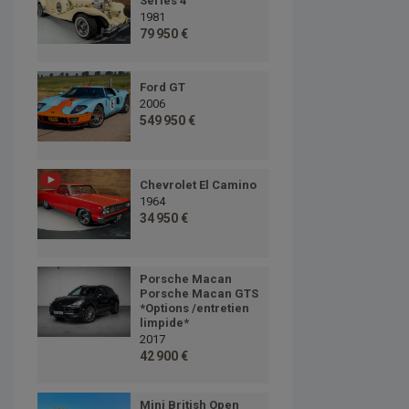
Series 4
1981
79 950 €
Ford GT
2006
549 950 €
Chevrolet El Camino
1964
34 950 €
Porsche Macan
Porsche Macan GTS
*Options /entretien
limpide*
2017
42 900 €
Mini British Open