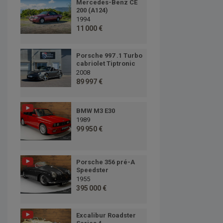
Mercedes-Benz CE
200 (A124)
1994
11 000 €
Porsche 997 .1 Turbo
cabriolet Tiptronic
2008
89 997 €
BMW M3 E30
1989
99 950 €
Porsche 356 pré-A
Speedster
1955
395 000 €
Excalibur Roadster