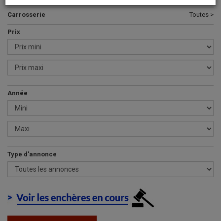
Carrosserie
Toutes >
Prix
Année
Type d'annonce