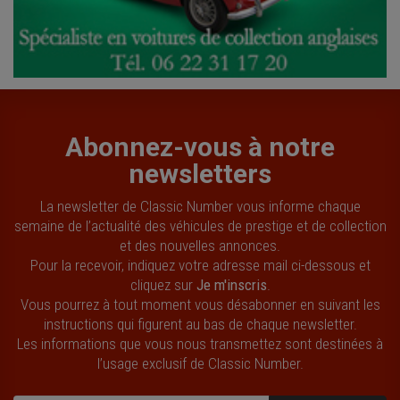
Abonnez-vous à notre
newsletters
La newsletter de Classic Number vous informe chaque
semaine de l’actualité des véhicules de prestige et de collection
et des nouvelles annonces.
Pour la recevoir, indiquez votre adresse mail ci-dessous et
cliquez sur
Je m'inscris
.
Vous pourrez à tout moment vous désabonner en suivant les
instructions qui figurent au bas de chaque newsletter.
Les informations que vous nous transmettez sont destinées à
l’usage exclusif de Classic Number.