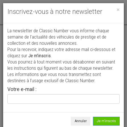
Toggle
×
Inscrivez-vous à notre newsletter
navigat
La newsletter de Classic Number vous informe chaque
semaine de l’actualité des véhicules de prestige et de
collection et des nouvelles annonces.
Pour la recevoir, indiquez votre adresse mail ci-dessous et
cliquez sur
Je m'inscris
.
Vous pourrez à tout moment vous désabonner en suivant
Vos annonces vues par
les instructions qui figurent au bas de chaque newsletter.
plus de 4 millions de collectionneurs
Les informations que vous nous transmettez sont
destinées à l’usage exclusif de Classic Number.
Ajouter une annonce
Votre e-mail :
> Rechercher un véhicule
Marque
Innocenti >
Annuler
Je m'inscris
Modèle
Tous >