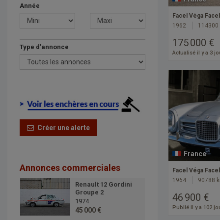
Année
Facel Véga Facel 
1962
114300
175 000 €
Type d'annonce
Actualisé il y a 3 j
Créer une alerte
France
Annonces commerciales
Facel Véga Facel
1964
90788 
Renault 12 Gordini
Groupe 2
46 900 €
1974
Publié il y a 102 jo
45 000 €