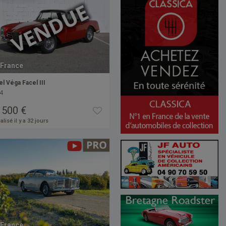
France
el Véga Facel III
4
 500 €
alisé il y a 32 jours
France