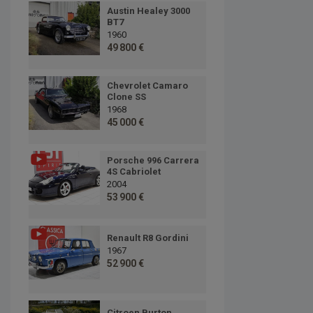
Austin Healey 3000
BT7
1960
49 800 €
Chevrolet Camaro
Clone SS
1968
45 000 €
Porsche 996 Carrera
4S Cabriolet
2004
53 900 €
Renault R8 Gordini
1967
52 900 €
Citroen Burton