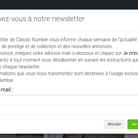
ivez-vous à notre newsletter
endre aux enchères
Annonceurs PRO
Annuaire des collec
etter de Classic Number vous informe chaque semaine de l’actualité
jouter une annonce
 de prestige et de collection et des nouvelles annonces.
ecevoir, indiquez votre adresse mail ci-dessous et cliquez sur
Je m'in
rrez à tout moment vous désabonner en suivant les instructions qui 
tion à vendre
e chaque newsletter.
rmations que vous nous transmettez sont destinées à l’usage exclusi
Number.
mail :
Annuler
Je 