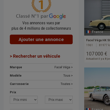
Vos annonces vues par
plus de 4 millions de collectionneurs
France
Ajouter une annonce
Facel Véga HK 5
1961
81977 
107 000 €
> Rechercher un véhicule
Actualisé il y a 8 j
Marque
Facel Véga >
Modèle
Tous >
Carrosserie
Toutes >
Prix
France