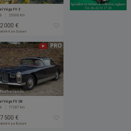
el Véga FV 3
6
25000 km
2 000 €
alisé il y a 3 jours
Netherlands
el Véga FV 2B
6
77287 km
7 500 €
alisé il y a 8 jours