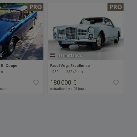
s
Netherlands
 III Coupe
Facel Véga Excellence
km
1959
23349 km
180 000 €
jours
Actualisé il y a 25 jours