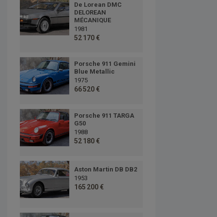
De Lorean DMC
DELOREAN
MÉCANIQUE
1981
52 170 €
Porsche 911 Gemini
Blue Metallic
1975
66 520 €
Porsche 911 TARGA
G50
1988
52 180 €
Aston Martin DB DB2
1953
165 200 €