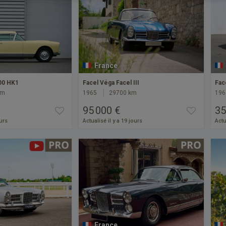
France
00 HK1
Facel Véga Facel III
Fac
km
1965
29700 km
196
95 000 €
35
ours
Actualisé il y a 19 jours
Actu
France