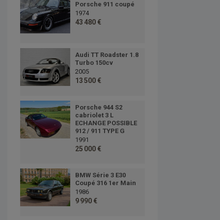
Porsche 911 coupé
1974
43 480 €
Audi TT Roadster 1.8
Turbo 150cv
2005
13 500 €
Porsche 944 S2
cabriolet 3 L
ECHANGE POSSIBLE
912 / 911 TYPE G
1991
25 000 €
BMW Série 3 E30
Coupé 316 1er Main
1986
9 990 €