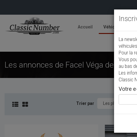
Inscr
Accueil
Véhicules
V
La newsl
A
véhicules
Pour la r
Vous pou
Les annonces de Facel Véga de collec
au bas d
Les info
Classic 
Votre e-
Trier par