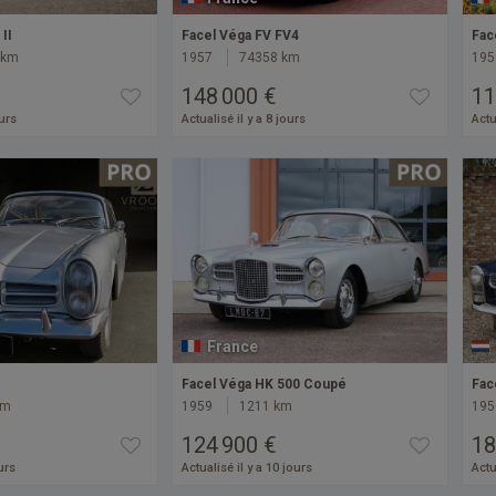
II
Facel Véga FV FV4
Fac
 km
1957
74358 km
195
148 000 €
11
ours
Actualisé il y a 8 jours
Actu
France
Facel Véga HK 500 Coupé
Fac
km
1959
1211 km
195
124 900 €
18
urs
Actualisé il y a 10 jours
Actu