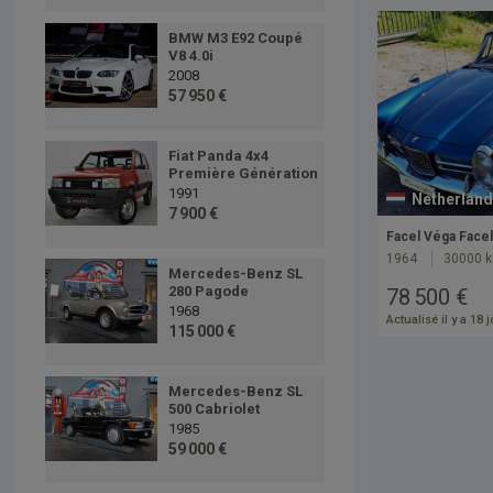
BMW M3 E92 Coupé
V8 4.0i
2008
57 950 €
Fiat Panda 4x4
Première Génération
1991
Netherland
7 900 €
Facel Véga Facel
1964
30000 
Mercedes-Benz SL
280 Pagode
78 500 €
1968
Actualisé il y a 18 
115 000 €
Mercedes-Benz SL
500 Cabriolet
1985
59 000 €