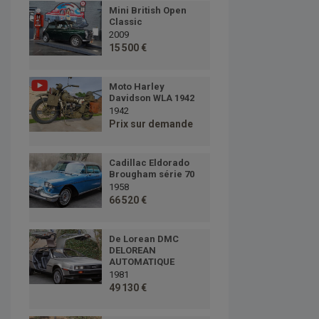
Mini British Open
Classic
2009
15 500 €
Moto Harley
Davidson WLA 1942
1942
Prix sur demande
Cadillac Eldorado
Brougham série 70
1958
66 520 €
De Lorean DMC
DELOREAN
AUTOMATIQUE
1981
49 130 €