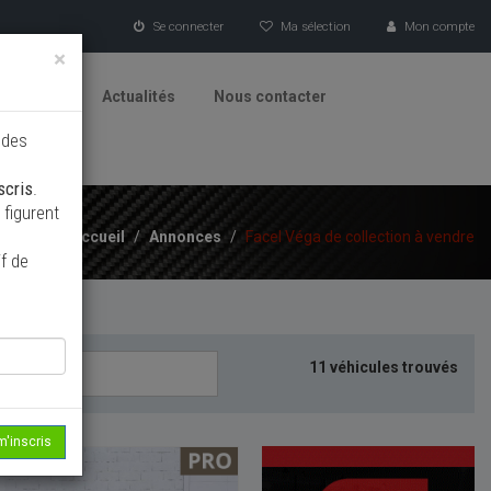
Se connecter
Ma sélection
Mon compte
×
tionneurs
Actualités
Nous contacter
 des
scris
.
figurent
Accueil
/
Annonces
/
Facel Véga de collection à vendre
f de
11 véhicules trouvés
m'inscris