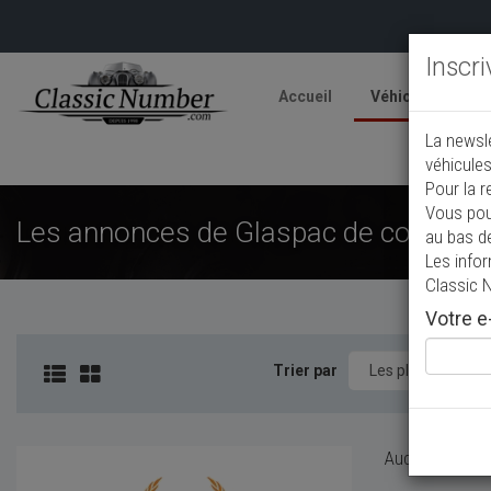
Inscr
Accueil
Véhicules
V
La newsl
A
véhicules
Pour la r
Vous pou
Les annonces de Glaspac de collectio
au bas d
Les info
Classic 
Votre e-
Trier par
Aucun véhicule