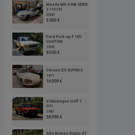
Mazda MX-5 NB SÉRIE
2 110 CH
2000
5 000 €
Ford Pick-up F 150
CUSTOM
1990
8 500 €
Citroen DS SUPER 5
1971
16 000 €
Volkswagen Golf 1
GTI
1981
38 990 €
Alfa Roméo Giulia GT