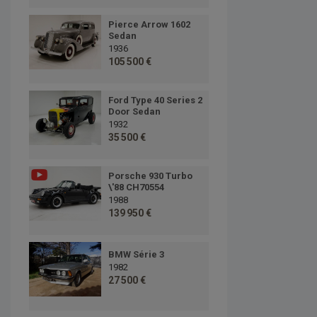
Pierce Arrow 1602
Sedan
1936
105 500 €
Ford Type 40 Series 2
Door Sedan
1932
35 500 €
Porsche 930 Turbo
\'88 CH70554
1988
139 950 €
BMW Série 3
1982
27 500 €