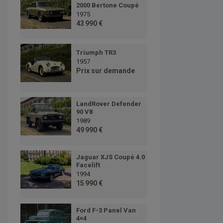
2000 Bertone Coupé
1975
43 990 €
Triumph TR3
1957
Prix sur demande
LandRover Defender
90 V8
1989
49 990 €
Jaguar XJS Coupé 4.0
Facelift
1994
15 990 €
Ford F-3 Panel Van
4×4