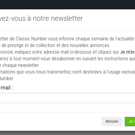
ivez-vous à notre newsletter
endre aux enchères
Annonceurs PRO
Annuaire des collec
etter de Classic Number vous informe chaque semaine de l’actualité
jouter une annonce
 de prestige et de collection et des nouvelles annonces.
ecevoir, indiquez votre adresse mail ci-dessous et cliquez sur
Je m'in
rrez à tout moment vous désabonner en suivant les instructions qui 
n à vendre
e chaque newsletter.
rmations que vous nous transmettez sont destinées à l’usage exclusi
Number.
mail :
Annuler
Je 
 ne correspond à votre recherche, veuillez modifier vos critères de r