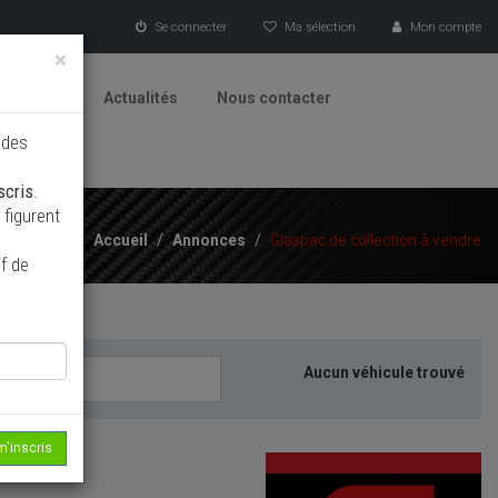
Se connecter
Ma sélection
Mon compte
×
tionneurs
Actualités
Nous contacter
 des
scris
.
figurent
Accueil
/
Annonces
/
Glaspac de collection à vendre
f de
Aucun véhicule trouvé
m'inscris
echerche...