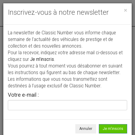
Toggle
×
Inscrivez-vous à notre newsletter
navigat
La newsletter de Classic Number vous informe chaque
semaine de l’actualité des véhicules de prestige et de
collection et des nouvelles annonces.
Pour la recevoir, indiquez votre adresse mail ci-dessous et
cliquez sur
Je m'inscris
.
Vous pourrez à tout moment vous désabonner en suivant
Vos annonces vues par
les instructions qui figurent au bas de chaque newsletter.
plus de 4 millions de collectionneurs
Les informations que vous nous transmettez sont
destinées à l’usage exclusif de Classic Number.
Ajouter une annonce
Votre e-mail :
> Rechercher un véhicule
Marque
Toutes >
Annuler
Je m'inscris
Modèle
Tous >