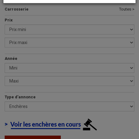
Carrosserie
Toutes >
Prix
Année
Type d'annonce