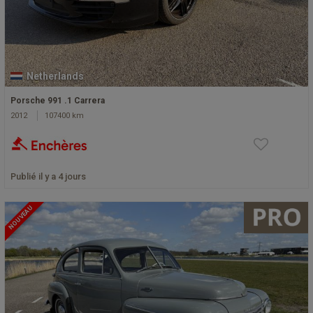
Netherlands
Porsche 991 .1 Carrera
2012
107400 km
Publié il y a 4 jours
NOUVEAU