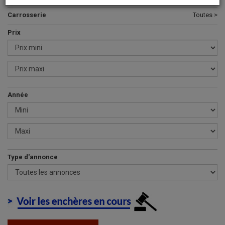
Carrosserie
Toutes >
Prix
Année
Type d'annonce