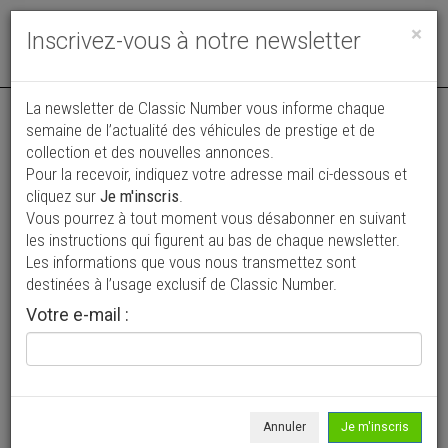
Toggle
×
Inscrivez-vous à notre newsletter
navigat
La newsletter de Classic Number vous informe chaque
semaine de l’actualité des véhicules de prestige et de
collection et des nouvelles annonces.
Pour la recevoir, indiquez votre adresse mail ci-dessous et
cliquez sur
Je m'inscris
.
Vous pourrez à tout moment vous désabonner en suivant
Vos annonces vues par
les instructions qui figurent au bas de chaque newsletter.
plus de 4 millions de collectionneurs
Les informations que vous nous transmettez sont
destinées à l’usage exclusif de Classic Number.
Ajouter une annonce
Votre e-mail :
> Rechercher un véhicule
Marque
Kaiser Darrin >
Annuler
Je m'inscris
Modèle
Tous >