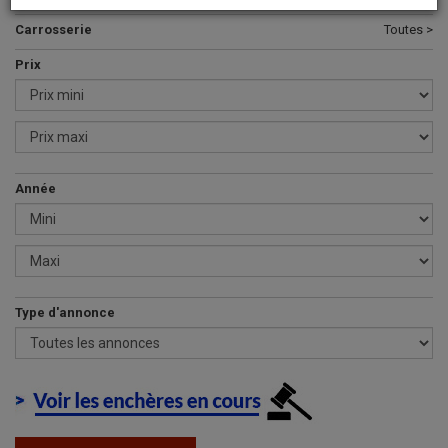
Carrosserie
Toutes >
Prix
Année
Type d'annonce