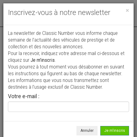
Toggle
×
Inscrivez-vous à notre newsletter
navigat
La newsletter de Classic Number vous informe chaque
semaine de l’actualité des véhicules de prestige et de
collection et des nouvelles annonces.
Pour la recevoir, indiquez votre adresse mail ci-dessous et
cliquez sur
Je m'inscris
.
Vous pourrez à tout moment vous désabonner en suivant
Vos annonces vues par
les instructions qui figurent au bas de chaque newsletter.
plus de 4 millions de collectionneurs
Les informations que vous nous transmettez sont
destinées à l’usage exclusif de Classic Number.
Ajouter une annonce
Votre e-mail :
> Rechercher un véhicule
Marque
Aries >
Annuler
Je m'inscris
Modèle
Tous >