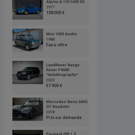
Alpine A 110 1600 SX
1977
108 000 €
Mini 1000 Austin
1988
Faire offre
LandRover Range
Rover P400E
*Autobiography*
2020
57 900 €
Mercedes-Benz AMG
GT Roadster
2018
Prix sur demande
Peugeot 205 1.3