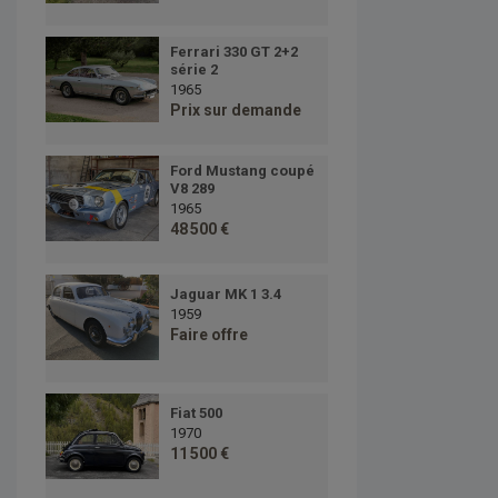
Ferrari 330 GT 2+2
série 2
1965
Prix sur demande
Ford Mustang coupé
V8 289
1965
48 500 €
Jaguar MK 1 3.4
1959
Faire offre
Fiat 500
1970
11 500 €