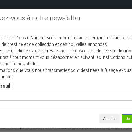
ivez-vous à notre newsletter
endre aux enchères
Annonceurs PRO
Annuaire des collec
etter de Classic Number vous informe chaque semaine de l’actualité
jouter une annonce
 de prestige et de collection et des nouvelles annonces.
ecevoir, indiquez votre adresse mail ci-dessous et cliquez sur
Je m'in
rrez à tout moment vous désabonner en suivant les instructions qui 
de collection à vendre
e chaque newsletter.
rmations que vous nous transmettez sont destinées à l’usage exclusi
Number.
mail :
Annuler
Je 
 ne correspond à votre recherche, veuillez modifier vos critères de r