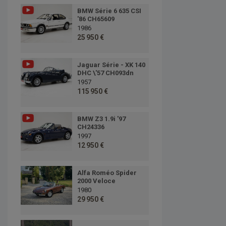
BMW Série 6 635 CSI
'86 CH65609
1986
25 950 €
Jaguar Série - XK 140
DHC \'57 CH093dn
1957
115 950 €
BMW Z3 1.9i '97
CH24336
1997
12 950 €
Alfa Roméo Spider
2000 Veloce
1980
29 950 €