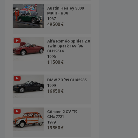
Austin Healey 3000
MKIII - BJ8
1967
49 500 €
Alfa Roméo Spider 2.0
Twin Spark 16V '96
CH12514
1996
11 500 €
BMW Z3 '99 CH42235
1999
16 950 €
Citroen 2 CV '79
CHa7721
1979
19 950 €