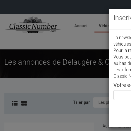
Inscr
Accueil
Véhicules
V
La newsl
A
véhicules
Pour la r
Vous pou
Les annonces de Delaugère & Clayette 
au bas d
Les info
Classic 
Votre e-
Trier par
Aucun véhicule