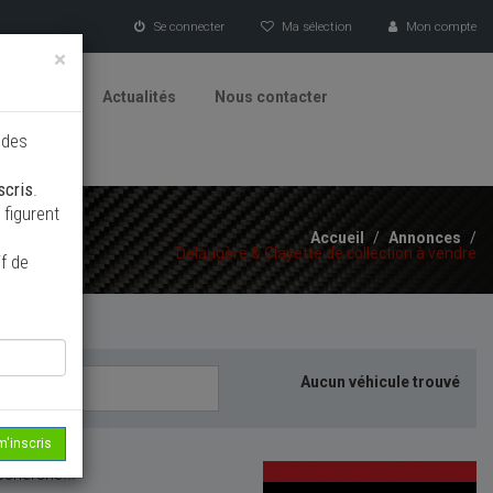
Se connecter
Ma sélection
Mon compte
×
tionneurs
Actualités
Nous contacter
 des
scris
.
figurent
Accueil
/
Annonces
/
Delaugère & Clayette de collection à vendre
f de
Aucun véhicule trouvé
m'inscris
echerche...