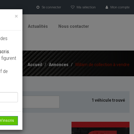
Se connecter
Ma sélection
Mon compte
×
tionneurs
Actualités
Nous contacter
 des
scris
.
figurent
Accueil
/
Annonces
/
Willam de collection à vendre
f de
1 véhicule trouvé
m'inscris