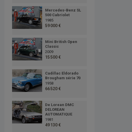
Mercedes-Benz SL
500 Cabriolet
1985
59 000 €
Mini British Open
Classic
2009
15 500 €
Cadillac Eldorado
Brougham série 70
1958
66 520 €
De Lorean DMC
DELOREAN
AUTOMATIQUE
1981
49 130 €