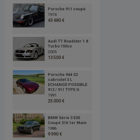
Porsche 911 coupé
1974
43 480 €
Audi TT Roadster 1.8
Turbo 150cv
2005
13 500 €
Porsche 944 S2
cabriolet 3 L
ECHANGE POSSIBLE
912 / 911 TYPE G
1991
25 000 €
BMW Série 3 E30
Coupé 316 1er Main
1986
9 990 €