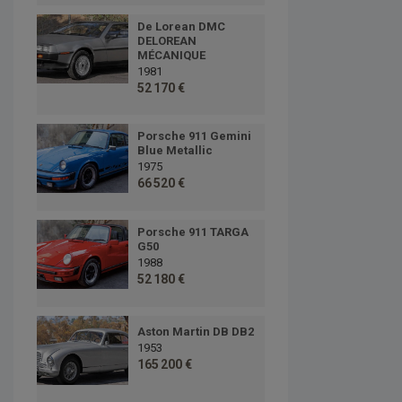
De Lorean DMC
DELOREAN
MÉCANIQUE
1981
52 170 €
Porsche 911 Gemini
Blue Metallic
1975
66 520 €
Porsche 911 TARGA
G50
1988
52 180 €
Aston Martin DB DB2
1953
165 200 €