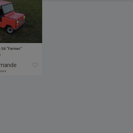
a S4 "Farmer"
m
emande
jours