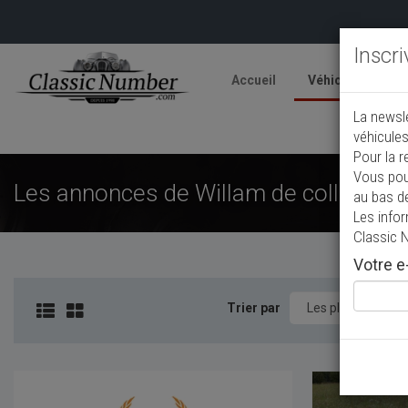
Inscr
Accueil
Véhicules
V
La newsl
A
véhicules
Pour la r
Vous pou
Les annonces de Willam de collection
au bas d
Les info
Classic 
Votre e-
Trier par