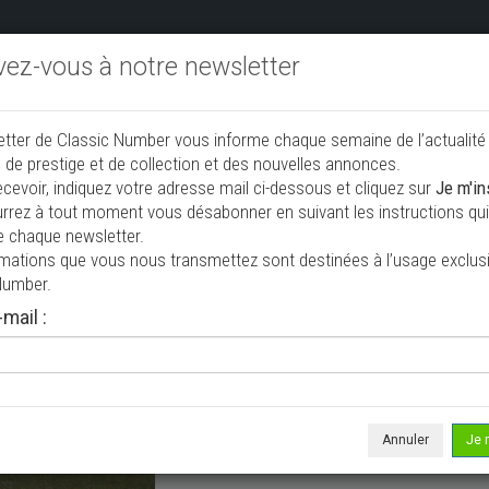
ivez-vous à notre newsletter
endre aux enchères
Annonceurs PRO
Annuaire des collec
etter de Classic Number vous informe chaque semaine de l’actualité
jouter une annonce
 de prestige et de collection et des nouvelles annonces.
ecevoir, indiquez votre adresse mail ci-dessous et cliquez sur
Je m'in
rrez à tout moment vous désabonner en suivant les instructions qui 
 à vendre
e chaque newsletter.
rmations que vous nous transmettez sont destinées à l’usage exclusi
Number.
mail :
Annuler
Je 