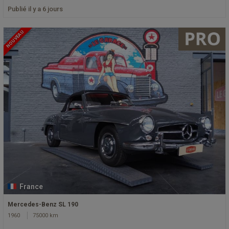
Publié il y a 6 jours
NOUVEAU
France
Mercedes-Benz SL 190
1960
75000 km