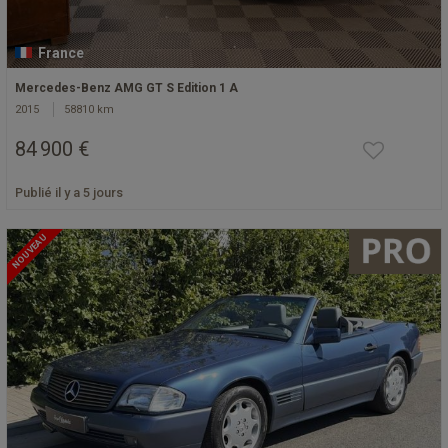
France
Mercedes-Benz AMG GT S Edition 1 A
2015
58810 km
84 900 €
Publié il y a 5 jours
NOUVEAU