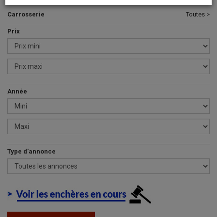
Carrosserie
Toutes >
Prix
Année
Type d'annonce