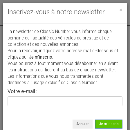
Toggle
×
Inscrivez-vous à notre newsletter
navigat
La newsletter de Classic Number vous informe chaque
semaine de l’actualité des véhicules de prestige et de
collection et des nouvelles annonces.
Pour la recevoir, indiquez votre adresse mail ci-dessous et
cliquez sur
Je m'inscris
.
Vous pourrez à tout moment vous désabonner en suivant
Vos annonces vues par
les instructions qui figurent au bas de chaque newsletter.
plus de 4 millions de collectionneurs
Les informations que vous nous transmettez sont
destinées à l’usage exclusif de Classic Number.
Ajouter une annonce
Votre e-mail :
> Rechercher un véhicule
Marque
Mercedes-Benz >
Annuler
Je m'inscris
Modèle
Tous >