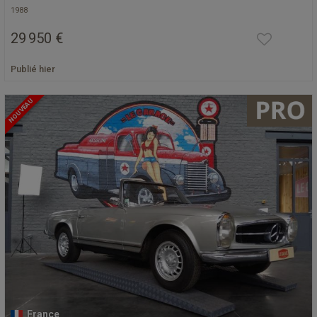
1988
29 950 €
Publié hier
NOUVEAU
France