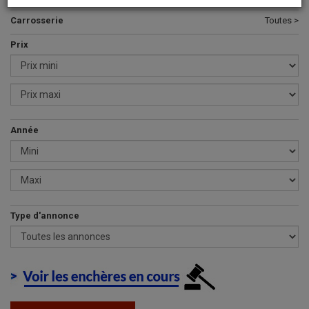
Carrosserie
Toutes >
Prix
Année
Type d'annonce