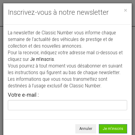
Toggle
×
Inscrivez-vous à notre newsletter
navigat
La newsletter de Classic Number vous informe chaque
semaine de l’actualité des véhicules de prestige et de
collection et des nouvelles annonces.
Pour la recevoir, indiquez votre adresse mail ci-dessous et
cliquez sur
Je m'inscris
.
Vous pourrez à tout moment vous désabonner en suivant
Vos annonces vues par
les instructions qui figurent au bas de chaque newsletter.
plus de 4 millions de collectionneurs
Les informations que vous nous transmettez sont
destinées à l’usage exclusif de Classic Number.
Ajouter une annonce
Votre e-mail :
> Rechercher un véhicule
Marque
Mercedes-Benz >
Annuler
Je m'inscris
Modèle
SLK >