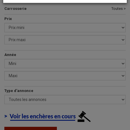
Carrosserie
Toutes >
Prix
Année
Type d'annonce