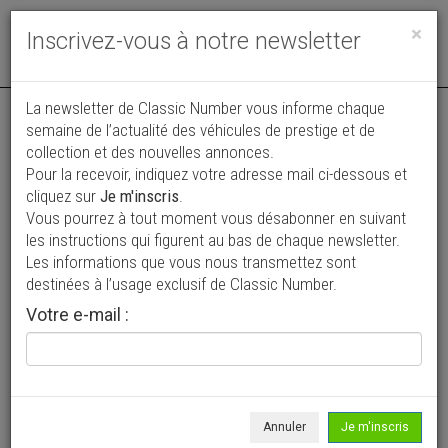
Toggle
×
Inscrivez-vous à notre newsletter
navigat
La newsletter de Classic Number vous informe chaque
semaine de l’actualité des véhicules de prestige et de
collection et des nouvelles annonces.
Pour la recevoir, indiquez votre adresse mail ci-dessous et
cliquez sur
Je m'inscris
.
Vous pourrez à tout moment vous désabonner en suivant
Vos annonces vues par
les instructions qui figurent au bas de chaque newsletter.
plus de 4 millions de collectionneurs
Les informations que vous nous transmettez sont
destinées à l’usage exclusif de Classic Number.
Ajouter une annonce
Votre e-mail :
> Rechercher un véhicule
Marque
Mercedes-Benz >
Annuler
Je m'inscris
Modèle
Classe M >