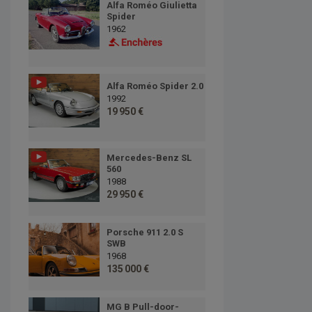
Alfa Roméo Giulietta
Spider
1962
Alfa Roméo Spider 2.0
1992
19 950 €
Mercedes-Benz SL
560
1988
29 950 €
Porsche 911 2.0 S
SWB
1968
135 000 €
MG B Pull-door-