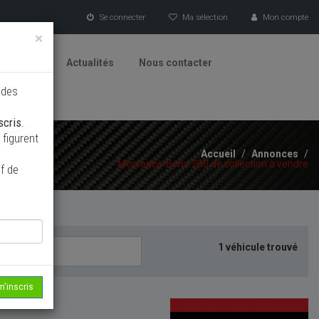
Se connecter
Ma sélection
Mon compte
×
tionneurs
Actualités
Nous contacter
 des
scris
.
figurent
Accueil
/
Annonces
/
Mercedes-Benz 280 de collection à vendre
f de
1 véhicule trouvé
m'inscris