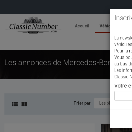
Inscr
Accueil
Véhicules
V
La newsl
A
véhicules
Pour la r
Vous pou
Les annonces de Mercedes-Benz 280 d
au bas d
Les info
Classic 
Votre e-
Trier par