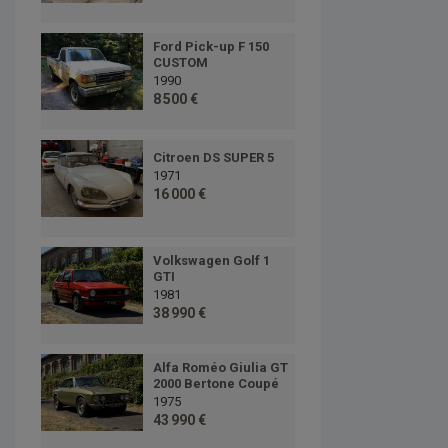
Ford Pick-up F 150
CUSTOM
1990
8 500 €
Citroen DS SUPER 5
1971
16 000 €
Volkswagen Golf 1
GTI
1981
38 990 €
Alfa Roméo Giulia GT
2000 Bertone Coupé
1975
43 990 €