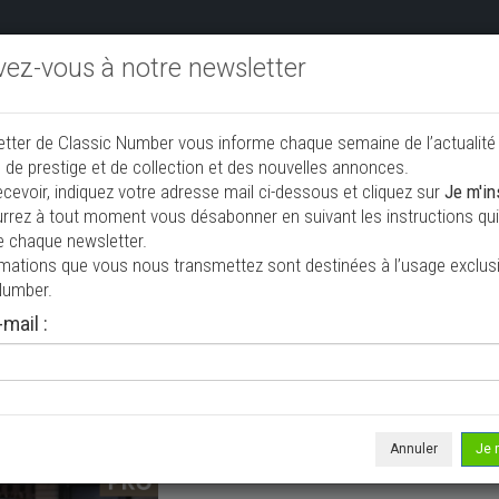
ivez-vous à notre newsletter
endre aux enchères
Annonceurs PRO
Annuaire des collec
etter de Classic Number vous informe chaque semaine de l’actualité
jouter une annonce
 de prestige et de collection et des nouvelles annonces.
ecevoir, indiquez votre adresse mail ci-dessous et cliquez sur
Je m'in
rrez à tout moment vous désabonner en suivant les instructions qui 
e collection à vendre
e chaque newsletter.
rmations que vous nous transmettez sont destinées à l’usage exclusi
Number.
mail :
Annuler
Je 