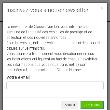
Toggle
×
Inscrivez-vous à notre newsletter
navigat
La newsletter de Classic Number vous informe chaque
semaine de l’actualité des véhicules de prestige et de
collection et des nouvelles annonces.
Pour la recevoir, indiquez votre adresse mail ci-dessous et
cliquez sur
Je m'inscris
.
Vous pourrez à tout moment vous désabonner en suivant
Vos annonces vues par
les instructions qui figurent au bas de chaque newsletter.
plus de 4 millions de collectionneurs
Les informations que vous nous transmettez sont
destinées à l’usage exclusif de Classic Number.
Ajouter une annonce
Votre e-mail :
> Rechercher un véhicule
Marque
Mercedes-Benz >
Annuler
Je m'inscris
Modèle
GL >