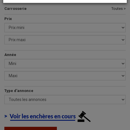
Carrosserie
Toutes >
Prix
Année
Type d'annonce