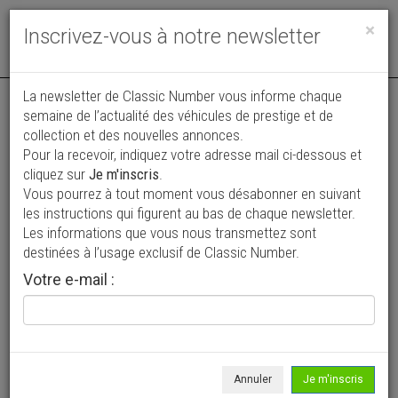
Toggle
×
Inscrivez-vous à notre newsletter
navigat
La newsletter de Classic Number vous informe chaque
semaine de l’actualité des véhicules de prestige et de
collection et des nouvelles annonces.
Pour la recevoir, indiquez votre adresse mail ci-dessous et
cliquez sur
Je m'inscris
.
Vous pourrez à tout moment vous désabonner en suivant
Vos annonces vues par
les instructions qui figurent au bas de chaque newsletter.
plus de 4 millions de collectionneurs
Les informations que vous nous transmettez sont
destinées à l’usage exclusif de Classic Number.
Ajouter une annonce
Votre e-mail :
> Rechercher un véhicule
Marque
Mercedes-Benz >
Annuler
Je m'inscris
Modèle
180 >