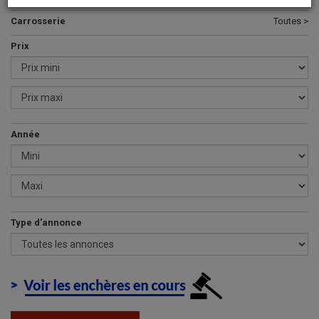
Carrosserie
Toutes >
Prix
Année
Type d'annonce