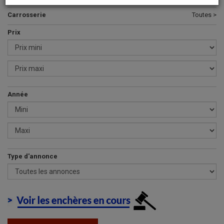
Carrosserie
Toutes >
Prix
Année
Type d'annonce