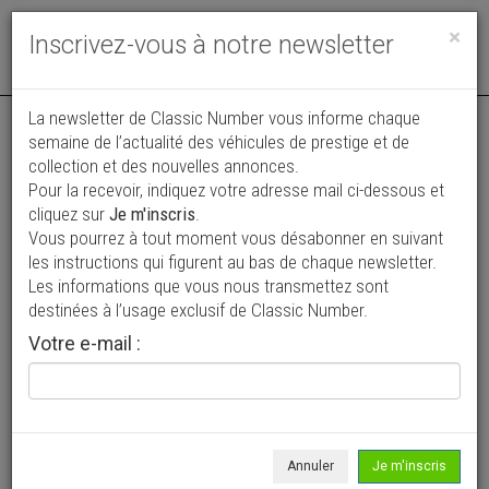
Toggle
×
Inscrivez-vous à notre newsletter
navigat
La newsletter de Classic Number vous informe chaque
semaine de l’actualité des véhicules de prestige et de
collection et des nouvelles annonces.
Pour la recevoir, indiquez votre adresse mail ci-dessous et
cliquez sur
Je m'inscris
.
Vous pourrez à tout moment vous désabonner en suivant
Vos annonces vues par
les instructions qui figurent au bas de chaque newsletter.
plus de 4 millions de collectionneurs
Les informations que vous nous transmettez sont
destinées à l’usage exclusif de Classic Number.
Ajouter une annonce
Votre e-mail :
> Rechercher un véhicule
Marque
Mercedes-Benz >
Annuler
Je m'inscris
Modèle
230 >