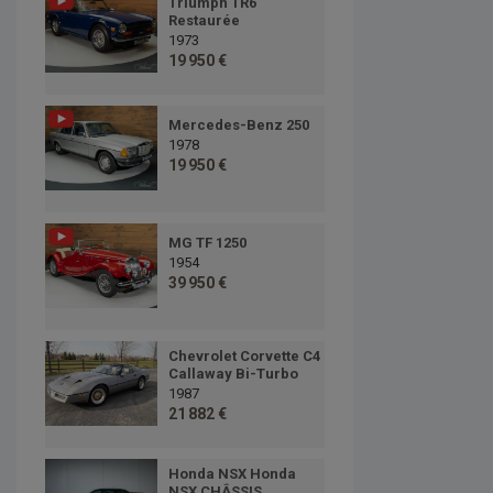
Triumph TR6
Restaurée
1973
19 950 €
Mercedes-Benz 250
1978
19 950 €
MG TF 1250
1954
39 950 €
Chevrolet Corvette C4
Callaway Bi-Turbo
1987
21 882 €
Honda NSX Honda
NSX CHÂSSIS