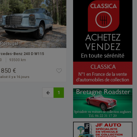
Portugal
cedes-Benz 240 D W115
0
93500 km
 850 €
alisé il y a 16 jours
1