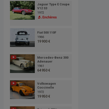
Jaguar Type E Coupe
V12 S3
1972
Fiat 500 110F
1966
19 900 €
Mercedes-Benz 300
Adenauer
1961
64 950 €
Volkswagen
Coccinelle
1972
19 950 €