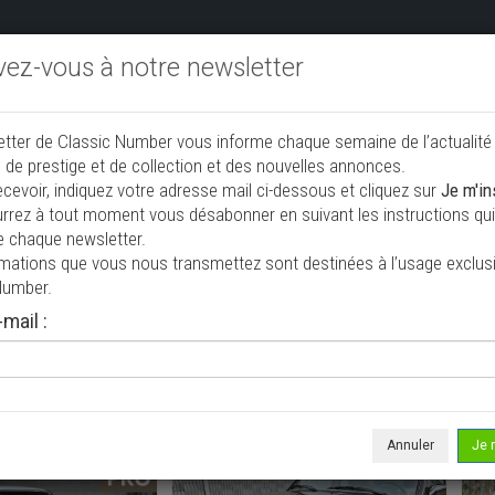
ivez-vous à notre newsletter
endre aux enchères
Annonceurs PRO
Annuaire des collec
etter de Classic Number vous informe chaque semaine de l’actualité
jouter une annonce
 de prestige et de collection et des nouvelles annonces.
ecevoir, indiquez votre adresse mail ci-dessous et cliquez sur
Je m'in
rrez à tout moment vous désabonner en suivant les instructions qui 
 de collection à vendre
e chaque newsletter.
rmations que vous nous transmettez sont destinées à l’usage exclusi
Number.
mail :
Annuler
Je 