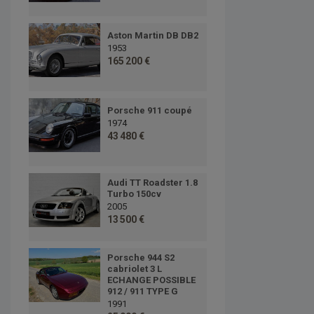
Aston Martin DB DB2
1953
165 200 €
Porsche 911 coupé
1974
43 480 €
Audi TT Roadster 1.8
Turbo 150cv
2005
13 500 €
Porsche 944 S2
cabriolet 3 L
ECHANGE POSSIBLE
912 / 911 TYPE G
1991