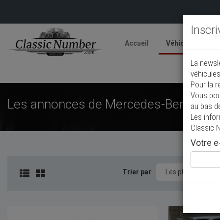
Inscr
Accueil
Véhicules
V
La newsl
A
véhicules
Pour la r
Vous pou
Les annonces de Mercedes-Benz 240 D
au bas d
Les info
Classic 
Votre e-
Trier par