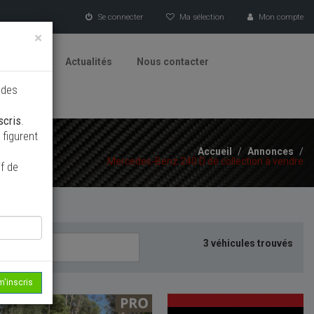
Se connecter
Ma sélection
Mon compte
×
tionneurs
Actualités
Nous contacter
 des
scris
.
figurent
Accueil
/
Annonces
/
Mercedes-Benz 240 D de collection à vendre
f de
3 véhicules trouvés
m'inscris