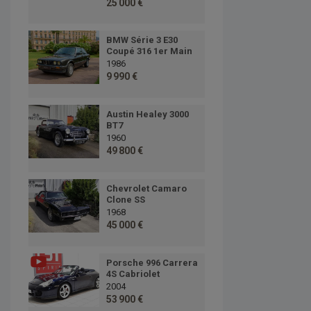
25 000 €
BMW Série 3 E30
Coupé 316 1er Main
1986
9 990 €
Austin Healey 3000
BT7
1960
49 800 €
Chevrolet Camaro
Clone SS
1968
45 000 €
Porsche 996 Carrera
4S Cabriolet
2004
53 900 €