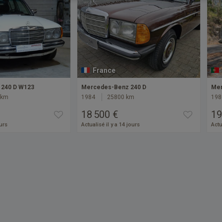
France
240 D W123
Mercedes-Benz 240 D
Mer
 km
1984
25800 km
198
18 500 €
19
ours
Actualisé il y a 14 jours
Actu