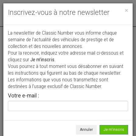
Toggle
×
Inscrivez-vous à notre newsletter
navigat
La newsletter de Classic Number vous informe chaque
semaine de l’actualité des véhicules de prestige et de
collection et des nouvelles annonces.
Pour la recevoir, indiquez votre adresse mail ci-dessous et
cliquez sur
Je m'inscris
.
Vous pourrez à tout moment vous désabonner en suivant
Vos annonces vues par
les instructions qui figurent au bas de chaque newsletter.
plus de 4 millions de collectionneurs
Les informations que vous nous transmettez sont
destinées à l’usage exclusif de Classic Number.
Ajouter une annonce
Votre e-mail :
> Rechercher un véhicule
Marque
Mercedes-Benz >
Annuler
Je m'inscris
Modèle
E >