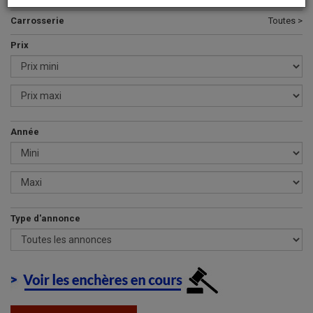
Carrosserie
Toutes >
Prix
Année
Type d'annonce