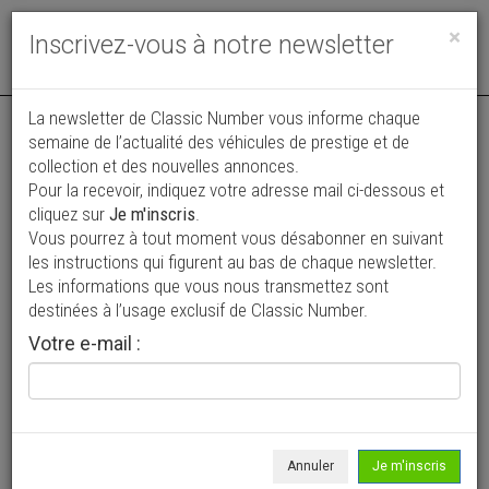
Toggle
×
Inscrivez-vous à notre newsletter
navigat
La newsletter de Classic Number vous informe chaque
semaine de l’actualité des véhicules de prestige et de
collection et des nouvelles annonces.
Pour la recevoir, indiquez votre adresse mail ci-dessous et
cliquez sur
Je m'inscris
.
Vous pourrez à tout moment vous désabonner en suivant
Vos annonces vues par
les instructions qui figurent au bas de chaque newsletter.
plus de 4 millions de collectionneurs
Les informations que vous nous transmettez sont
destinées à l’usage exclusif de Classic Number.
Ajouter une annonce
Votre e-mail :
> Rechercher un véhicule
Marque
Amazonas >
Annuler
Je m'inscris
Modèle
Tous >