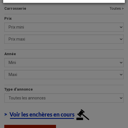
Carrosserie
Toutes >
Prix
Année
Type d'annonce