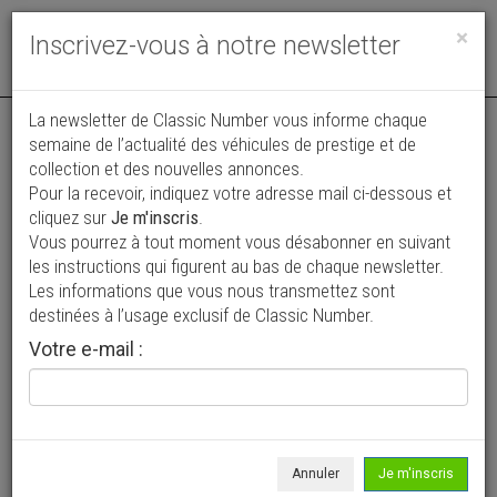
Toggle
×
Inscrivez-vous à notre newsletter
navigat
La newsletter de Classic Number vous informe chaque
semaine de l’actualité des véhicules de prestige et de
collection et des nouvelles annonces.
Pour la recevoir, indiquez votre adresse mail ci-dessous et
cliquez sur
Je m'inscris
.
Vous pourrez à tout moment vous désabonner en suivant
Vos annonces vues par
les instructions qui figurent au bas de chaque newsletter.
plus de 4 millions de collectionneurs
Les informations que vous nous transmettez sont
destinées à l’usage exclusif de Classic Number.
Ajouter une annonce
Votre e-mail :
> Rechercher un véhicule
Marque
Caterham >
Annuler
Je m'inscris
Modèle
Tous >