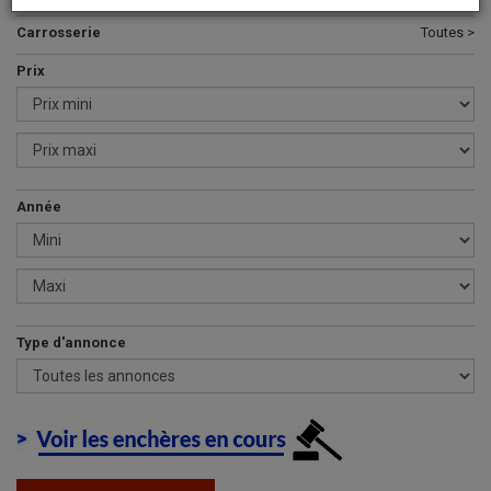
Carrosserie
Toutes >
Prix
Année
Type d'annonce