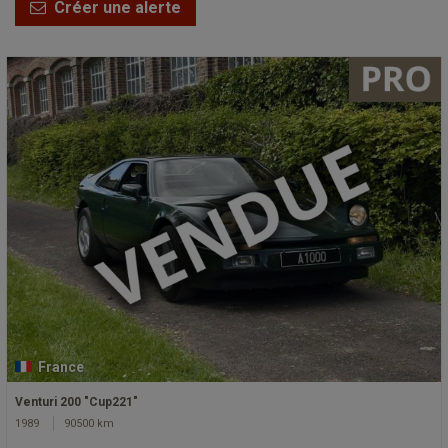
Créer une alerte
France
Venturi 200 "Cup221"
1989
90500 km