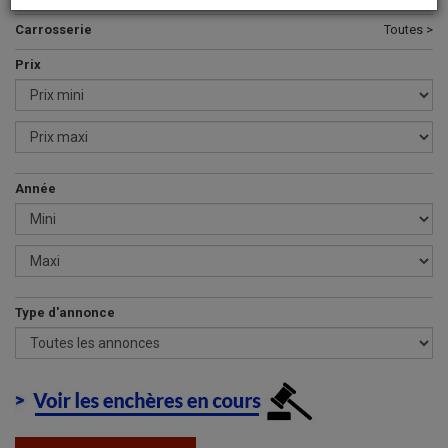
Carrosserie
Toutes >
Prix
Année
Type d'annonce