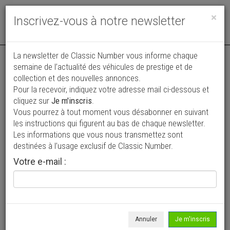
Toggle
×
Inscrivez-vous à notre newsletter
navigat
La newsletter de Classic Number vous informe chaque
semaine de l’actualité des véhicules de prestige et de
collection et des nouvelles annonces.
Pour la recevoir, indiquez votre adresse mail ci-dessous et
cliquez sur
Je m'inscris
.
Vous pourrez à tout moment vous désabonner en suivant
Vos annonces vues par
les instructions qui figurent au bas de chaque newsletter.
plus de 4 millions de collectionneurs
Les informations que vous nous transmettez sont
destinées à l’usage exclusif de Classic Number.
Ajouter une annonce
Votre e-mail :
> Rechercher un véhicule
Marque
Venturi >
Annuler
Je m'inscris
Modèle
Tous >