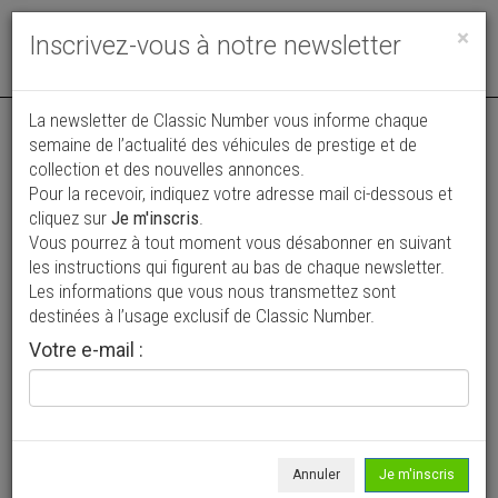
Toggle
×
Inscrivez-vous à notre newsletter
navigat
La newsletter de Classic Number vous informe chaque
semaine de l’actualité des véhicules de prestige et de
collection et des nouvelles annonces.
Pour la recevoir, indiquez votre adresse mail ci-dessous et
cliquez sur
Je m'inscris
.
Vous pourrez à tout moment vous désabonner en suivant
Vos annonces vues par
les instructions qui figurent au bas de chaque newsletter.
plus de 4 millions de collectionneurs
Les informations que vous nous transmettez sont
destinées à l’usage exclusif de Classic Number.
Ajouter une annonce
Votre e-mail :
> Rechercher un véhicule
Marque
Vernon >
Annuler
Je m'inscris
Modèle
Tous >