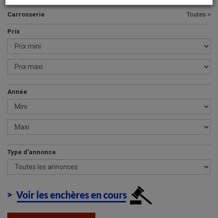
Carrosserie
Toutes >
Prix
Année
Type d'annonce