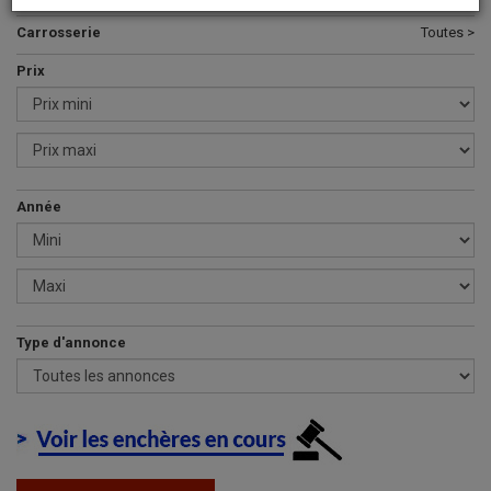
Carrosserie
Toutes >
Prix
Année
Type d'annonce