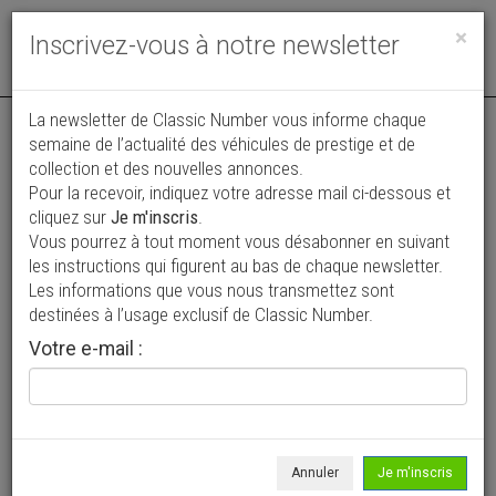
Toggle
×
Inscrivez-vous à notre newsletter
navigat
La newsletter de Classic Number vous informe chaque
semaine de l’actualité des véhicules de prestige et de
collection et des nouvelles annonces.
Pour la recevoir, indiquez votre adresse mail ci-dessous et
cliquez sur
Je m'inscris
.
Vous pourrez à tout moment vous désabonner en suivant
Vos annonces vues par
les instructions qui figurent au bas de chaque newsletter.
plus de 4 millions de collectionneurs
Les informations que vous nous transmettez sont
destinées à l’usage exclusif de Classic Number.
Ajouter une annonce
Votre e-mail :
> Rechercher un véhicule
Marque
LMX >
Annuler
Je m'inscris
Modèle
Tous >