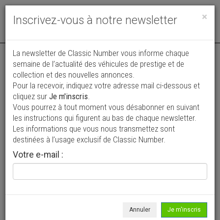
Toggle
×
Inscrivez-vous à notre newsletter
navigat
La newsletter de Classic Number vous informe chaque
semaine de l’actualité des véhicules de prestige et de
collection et des nouvelles annonces.
Pour la recevoir, indiquez votre adresse mail ci-dessous et
cliquez sur
Je m'inscris
.
Vous pourrez à tout moment vous désabonner en suivant
Vos annonces vues par
les instructions qui figurent au bas de chaque newsletter.
plus de 4 millions de collectionneurs
Les informations que vous nous transmettez sont
destinées à l’usage exclusif de Classic Number.
Ajouter une annonce
Votre e-mail :
> Rechercher un véhicule
Marque
Armstrong-Siddeley >
Annuler
Je m'inscris
Modèle
Tous >