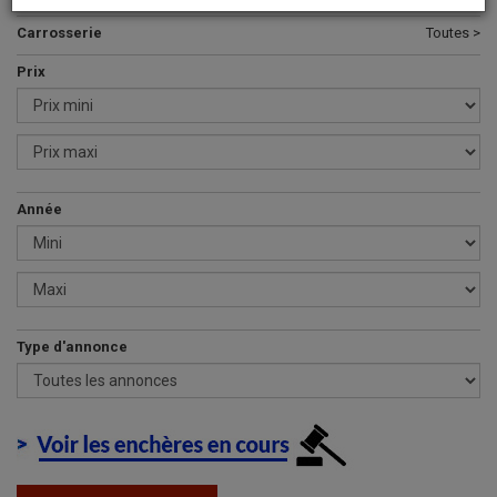
Carrosserie
Toutes >
Prix
Année
Type d'annonce