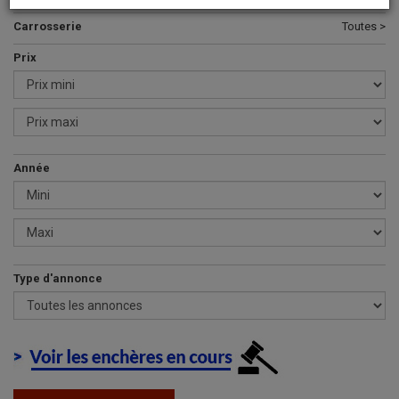
Carrosserie
Toutes >
Prix
Année
Type d'annonce