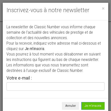
Toggle
×
Inscrivez-vous à notre newsletter
navigat
La newsletter de Classic Number vous informe chaque
semaine de l’actualité des véhicules de prestige et de
collection et des nouvelles annonces.
Pour la recevoir, indiquez votre adresse mail ci-dessous et
cliquez sur
Je m'inscris
.
Vous pourrez à tout moment vous désabonner en suivant
Vos annonces vues par
les instructions qui figurent au bas de chaque newsletter.
plus de 4 millions de collectionneurs
Les informations que vous nous transmettez sont
destinées à l’usage exclusif de Classic Number.
Ajouter une annonce
Votre e-mail :
> Rechercher un véhicule
Marque
Alta >
Annuler
Je m'inscris
Modèle
Tous >