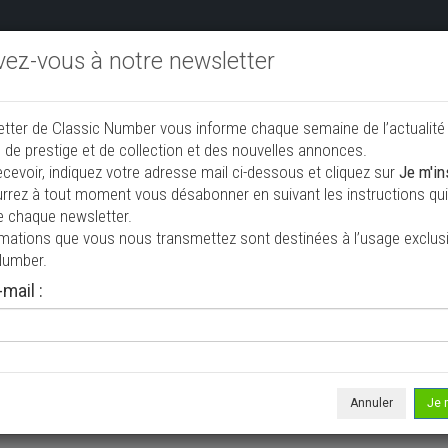
ivez-vous à notre newsletter
endre aux enchères
Annonceurs PRO
Annuaire des collec
etter de Classic Number vous informe chaque semaine de l’actualité
jouter une annonce
 de prestige et de collection et des nouvelles annonces.
ecevoir, indiquez votre adresse mail ci-dessous et cliquez sur
Je m'in
rrez à tout moment vous désabonner en suivant les instructions qui 
 vendre
e chaque newsletter.
rmations que vous nous transmettez sont destinées à l’usage exclusi
Number.
mail :
Annuler
Je 
 ne correspond à votre recherche, veuillez modifier vos critères de r