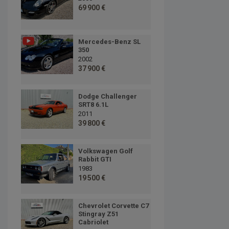
69 900 €
Mercedes-Benz SL
350
2002
37 900 €
Dodge Challenger
SRT8 6.1L
2011
39 800 €
Volkswagen Golf
Rabbit GTI
1983
19 500 €
Chevrolet Corvette C7
Stingray Z51
Cabriolet