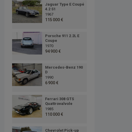
Jaguar Type E Coupé
4.2 S1
1967
115 000 €
Porsche 911 2.2L E
Coupe
1970
94 900 €
Mercedes-Benz 190
D
1990
6 900 €
Ferrari 308 GTS
Quattrovalvole
1985
110 000 €
Chevrolet Pick-up