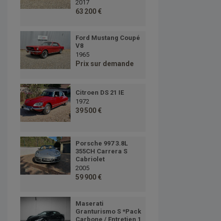
2017
63 200 €
Ford Mustang Coupé
V8
1965
Prix sur demande
Citroen DS 21 IE
1972
39 500 €
Porsche 997 3.8L
355CH Carrera S
Cabriolet
2005
59 900 €
Maserati
Granturismo S *Pack
Carbone / Entretien 1