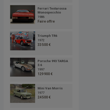
Ferrari Testarossa
Monospecchio
1986
Faire offre
Triumph TR6
1972
33 500 €
Porsche 993 TARGA
3.6
1997
129 900 €
Mini Van Morris
1977
24 500 €