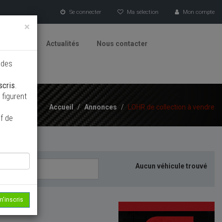
Se connecter
Ma sélection
Mon compte
×
tionneurs
Actualités
Nous contacter
 des
scris
.
figurent
Accueil
/
Annonces
/
LOHR de collection à vendre
f de
Aucun véhicule trouvé
m'inscris
echerche...