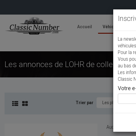
Inscr
Accueil
Véhicules
V
La newsl
A
véhicules
Pour la r
Vous pou
Les annonces de LOHR de collection à
au bas d
Les info
Classic 
Votre e-
Trier par
Aucun véhicule