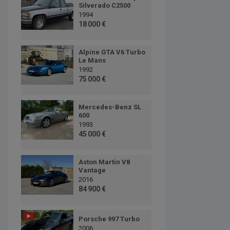
Silverado C2500
1994
18 000 €
Alpine GTA V6 Turbo
Le Mans
1992
75 000 €
Mercedes-Benz SL
600
1993
45 000 €
Aston Martin V8
Vantage
2016
84 900 €
Porsche 997 Turbo
2006