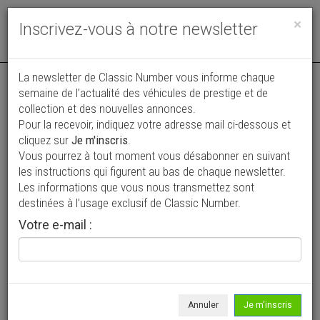
Toggle
×
Inscrivez-vous à notre newsletter
navigat
La newsletter de Classic Number vous informe chaque
semaine de l’actualité des véhicules de prestige et de
collection et des nouvelles annonces.
Pour la recevoir, indiquez votre adresse mail ci-dessous et
cliquez sur
Je m'inscris
.
Vous pourrez à tout moment vous désabonner en suivant
Vos annonces vues par
les instructions qui figurent au bas de chaque newsletter.
plus de 4 millions de collectionneurs
Les informations que vous nous transmettez sont
destinées à l’usage exclusif de Classic Number.
Ajouter une annonce
Votre e-mail :
> Rechercher un véhicule
Marque
Mobylette >
Annuler
Je m'inscris
Modèle
Tous >