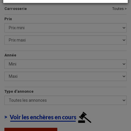
Carrosserie
Toutes >
Prix
Année
Type d'annonce