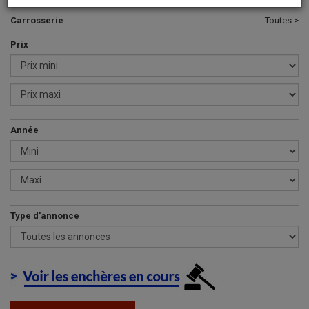
Carrosserie
Toutes >
Prix
Année
Type d'annonce