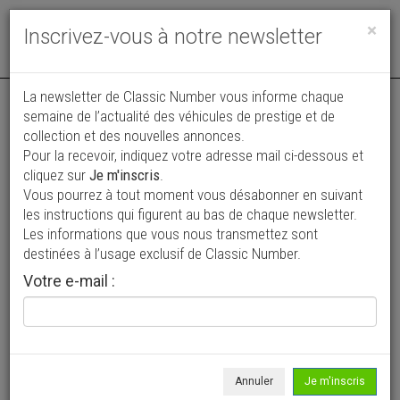
Toggle
×
Inscrivez-vous à notre newsletter
navigat
La newsletter de Classic Number vous informe chaque
semaine de l’actualité des véhicules de prestige et de
collection et des nouvelles annonces.
Pour la recevoir, indiquez votre adresse mail ci-dessous et
cliquez sur
Je m'inscris
.
Vous pourrez à tout moment vous désabonner en suivant
Vos annonces vues par
les instructions qui figurent au bas de chaque newsletter.
plus de 4 millions de collectionneurs
Les informations que vous nous transmettez sont
destinées à l’usage exclusif de Classic Number.
Ajouter une annonce
Votre e-mail :
> Rechercher un véhicule
Marque
Enzmann >
Annuler
Je m'inscris
Modèle
Tous >