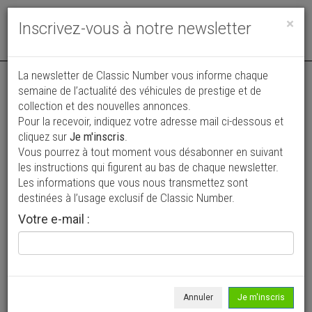
Toggle
×
Inscrivez-vous à notre newsletter
navigat
La newsletter de Classic Number vous informe chaque
semaine de l’actualité des véhicules de prestige et de
collection et des nouvelles annonces.
Pour la recevoir, indiquez votre adresse mail ci-dessous et
cliquez sur
Je m'inscris
.
Vous pourrez à tout moment vous désabonner en suivant
Vos annonces vues par
les instructions qui figurent au bas de chaque newsletter.
plus de 4 millions de collectionneurs
Les informations que vous nous transmettez sont
destinées à l’usage exclusif de Classic Number.
Ajouter une annonce
Votre e-mail :
> Rechercher un véhicule
Marque
Mercedes-Benz >
Annuler
Je m'inscris
Modèle
190 E >