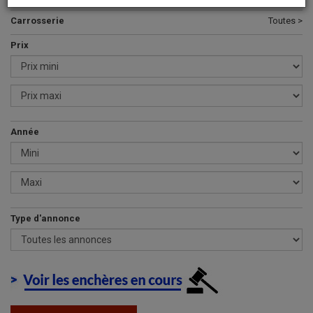
Carrosserie
Toutes >
Prix
Année
Type d'annonce