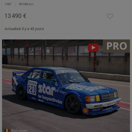
1987
89188 km
13 490 €
Actualisé il y a 43 jours
Belgium