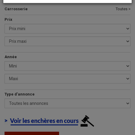
Carrosserie
Toutes >
Prix
Année
Type d'annonce