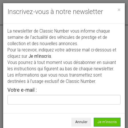
Toggle
×
Inscrivez-vous à notre newsletter
navigat
La newsletter de Classic Number vous informe chaque
semaine de l’actualité des véhicules de prestige et de
collection et des nouvelles annonces.
Pour la recevoir, indiquez votre adresse mail ci-dessous et
cliquez sur
Je m'inscris
.
Vous pourrez à tout moment vous désabonner en suivant
Vos annonces vues par
les instructions qui figurent au bas de chaque newsletter.
plus de 4 millions de collectionneurs
Les informations que vous nous transmettez sont
destinées à l’usage exclusif de Classic Number.
Ajouter une annonce
Votre e-mail :
> Rechercher un véhicule
Marque
Chevrolet >
Annuler
Je m'inscris
Modèle
AE >