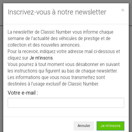
Toggle
×
Inscrivez-vous à notre newsletter
navigat
La newsletter de Classic Number vous informe chaque
semaine de l’actualité des véhicules de prestige et de
collection et des nouvelles annonces.
Pour la recevoir, indiquez votre adresse mail ci-dessous et
cliquez sur
Je m'inscris
.
Vous pourrez à tout moment vous désabonner en suivant
Vos annonces vues par
les instructions qui figurent au bas de chaque newsletter.
plus de 4 millions de collectionneurs
Les informations que vous nous transmettez sont
destinées à l’usage exclusif de Classic Number.
Ajouter une annonce
Votre e-mail :
> Rechercher un véhicule
Marque
Chevrolet >
Annuler
Je m'inscris
Modèle
Two-Ten >