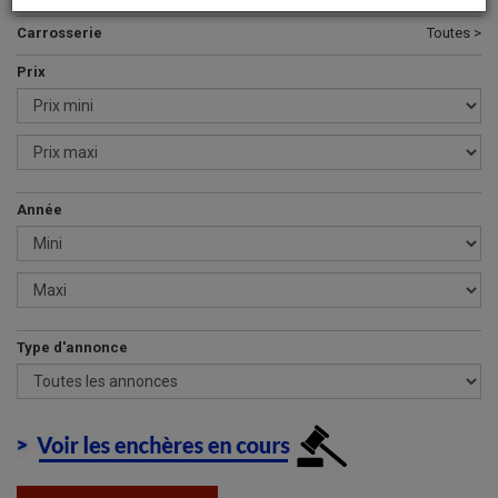
Carrosserie
Toutes >
Prix
Année
Type d'annonce