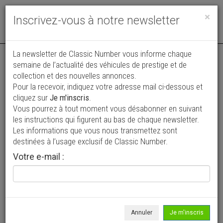
Toggle
×
Inscrivez-vous à notre newsletter
navigat
La newsletter de Classic Number vous informe chaque
semaine de l’actualité des véhicules de prestige et de
collection et des nouvelles annonces.
Pour la recevoir, indiquez votre adresse mail ci-dessous et
cliquez sur
Je m'inscris
.
Vous pourrez à tout moment vous désabonner en suivant
Vos annonces vues par
les instructions qui figurent au bas de chaque newsletter.
plus de 4 millions de collectionneurs
Les informations que vous nous transmettez sont
destinées à l’usage exclusif de Classic Number.
Ajouter une annonce
Votre e-mail :
> Rechercher un véhicule
Marque
Chevrolet >
Annuler
Je m'inscris
Modèle
Kingswood >