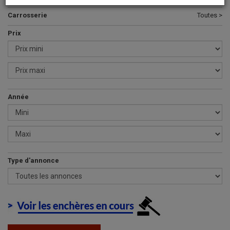
Carrosserie
Toutes >
Prix
Année
Type d'annonce