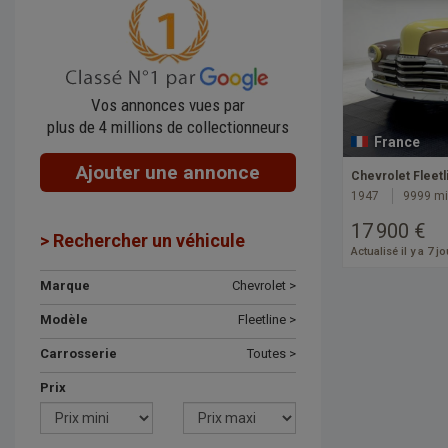
Vos annonces vues par
plus de 4 millions de collectionneurs
France
Ajouter une annonce
Chevrolet Fleet
1947
9999 mi
17 900 €
> Rechercher un véhicule
Actualisé il y a 7 j
Marque
Chevrolet >
Modèle
Fleetline >
Carrosserie
Toutes >
Prix