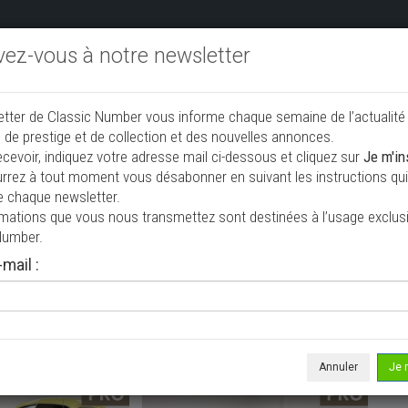
ivez-vous à notre newsletter
endre aux enchères
Annonceurs PRO
Annuaire des collec
etter de Classic Number vous informe chaque semaine de l’actualité
jouter une annonce
 de prestige et de collection et des nouvelles annonces.
ecevoir, indiquez votre adresse mail ci-dessous et cliquez sur
Je m'in
rrez à tout moment vous désabonner en suivant les instructions qui 
e collection à vendre
e chaque newsletter.
rmations que vous nous transmettez sont destinées à l’usage exclusi
Number.
mail :
Annuler
Je 