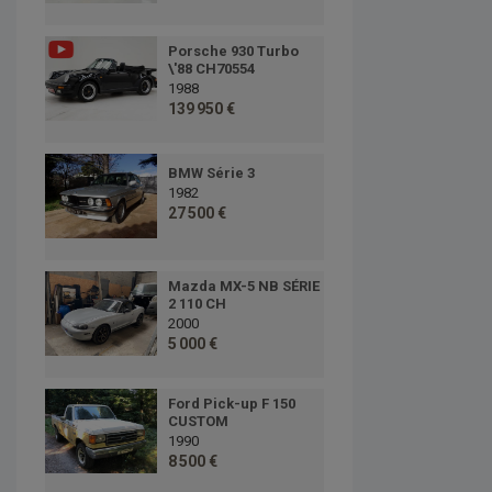
Porsche 930 Turbo
\'88 CH70554
1988
139 950 €
BMW Série 3
1982
27 500 €
Mazda MX-5 NB SÉRIE
2 110 CH
2000
5 000 €
Ford Pick-up F 150
CUSTOM
1990
8 500 €