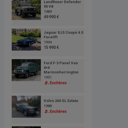
LandRover Defender
90 V8
1989
49 990 €
Jaguar XJS Coupé 4.0
Facelift
1994
15 990 €
Ford F-3 Panel Van
4×4
Marmonherrington
1951
Volvo 240 GL Estate
1988