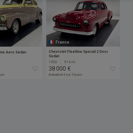
France
Chevrolet Fleetline Special 2 Door
line Aero Sedan
Sedan
1950
914 mi
38 000 €
ours
Actualisé il y a 7 jours