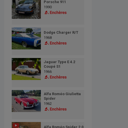
Porsche 911
1990
Dodge Charger R/T
1968
Jaguar Type E 4.2
Coupé S1
1966
Alfa Roméo Giulietta
Spider
1962
Alfa Roméo Spider 2.0