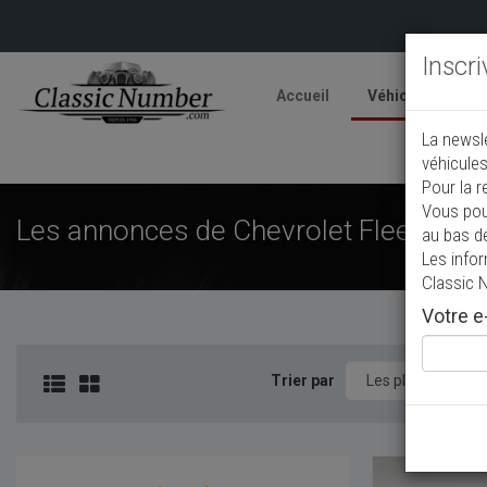
Inscr
Accueil
Véhicules
V
La newsl
A
véhicules
Pour la r
Vous pou
Les annonces de Chevrolet Fleetline d
au bas d
Les info
Classic 
Votre e-
Trier par