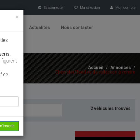
Se connecter
Ma sélection
Mon compte
×
tionneurs
Actualités
Nous contacter
 des
scris
.
figurent
Accueil
/
Annonces
/
Chevrolet Fleetline de collection à vendre
f de
2 véhicules trouvés
m'inscris