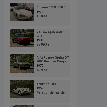
Citroen DS SUPER 5
1971
16 000 €
Volkswagen Golf 1
GTI
1981
38 990 €
Alfa Roméo Giulia GT
2000 Bertone Coupé
1975
43 990 €
Triumph TR3
1957
Prix sur demande