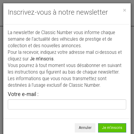
Toggle
×
Inscrivez-vous à notre newsletter
navigat
La newsletter de Classic Number vous informe chaque
semaine de l’actualité des véhicules de prestige et de
collection et des nouvelles annonces.
Pour la recevoir, indiquez votre adresse mail ci-dessous et
cliquez sur
Je m'inscris
.
Vous pourrez à tout moment vous désabonner en suivant
Vos annonces vues par
les instructions qui figurent au bas de chaque newsletter.
plus de 4 millions de collectionneurs
Les informations que vous nous transmettez sont
destinées à l’usage exclusif de Classic Number.
Ajouter une annonce
Votre e-mail :
> Rechercher un véhicule
Marque
Chevrolet >
Annuler
Je m'inscris
Modèle
2 Door >