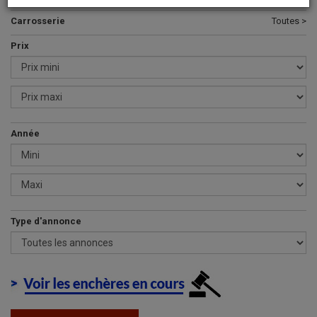
Carrosserie
Toutes >
Prix
Année
Type d'annonce