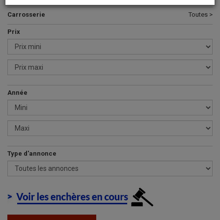
Carrosserie
Toutes >
Prix
Année
Type d'annonce