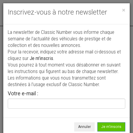
Toggle
×
Inscrivez-vous à notre newsletter
navigat
La newsletter de Classic Number vous informe chaque
semaine de l’actualité des véhicules de prestige et de
collection et des nouvelles annonces.
Pour la recevoir, indiquez votre adresse mail ci-dessous et
cliquez sur
Je m'inscris
.
Vous pourrez à tout moment vous désabonner en suivant
Vos annonces vues par
les instructions qui figurent au bas de chaque newsletter.
plus de 4 millions de collectionneurs
Les informations que vous nous transmettez sont
destinées à l’usage exclusif de Classic Number.
Ajouter une annonce
Votre e-mail :
> Rechercher un véhicule
Marque
Chevrolet >
Annuler
Je m'inscris
Modèle
Apache >