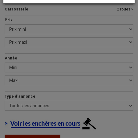
Carrosserie
2 roues >
Prix
Année
Type d'annonce