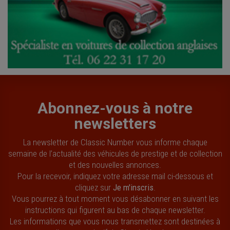
Abonnez-vous à notre
newsletters
La newsletter de Classic Number vous informe chaque
semaine de l’actualité des véhicules de prestige et de collection
et des nouvelles annonces.
Pour la recevoir, indiquez votre adresse mail ci-dessous et
cliquez sur
Je m'inscris
.
Vous pourrez à tout moment vous désabonner en suivant les
instructions qui figurent au bas de chaque newsletter.
Les informations que vous nous transmettez sont destinées à