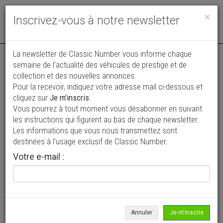
Toggle
×
Inscrivez-vous à notre newsletter
navigat
La newsletter de Classic Number vous informe chaque
semaine de l’actualité des véhicules de prestige et de
collection et des nouvelles annonces.
Pour la recevoir, indiquez votre adresse mail ci-dessous et
cliquez sur
Je m'inscris
.
Vous pourrez à tout moment vous désabonner en suivant
Vos annonces vues par
les instructions qui figurent au bas de chaque newsletter.
plus de 4 millions de collectionneurs
Les informations que vous nous transmettez sont
destinées à l’usage exclusif de Classic Number.
Ajouter une annonce
Votre e-mail :
> Rechercher un véhicule
Marque
Porsche >
Annuler
Je m'inscris
Modèle
911 >