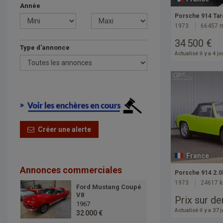
Année
Porsche 914 Tar
1973
66457 
34 500 €
Type d'annonce
Actualisé il y a 4 j
Créer une alerte
France
Annonces commerciales
Porsche 914 2.0L
1973
24617 
Ford Mustang Coupé
V8
Prix sur d
1967
Actualisé il y a 37 
32 000 €