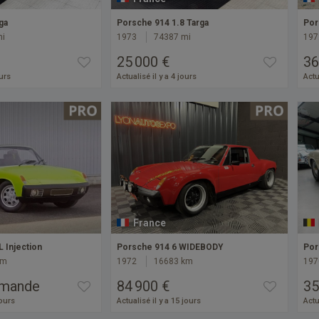
ga
Porsche 914 1.8 Targa
Por
mi
1973
74387 mi
197
25 000 €
36
ours
Actualisé il y a 4 jours
Actu
France
 Injection
Porsche 914 6 WIDEBODY
Por
km
1972
16683 km
197
emande
84 900 €
35
jours
Actualisé il y a 15 jours
Actu