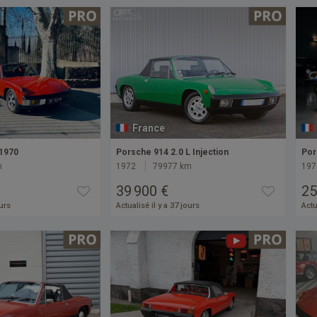
France
 1970
Porsche 914 2.0 L Injection
Por
m
1972
79977 km
197
39 900 €
25
ours
Actualisé il y a 37 jours
Actu