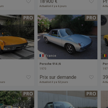
18 900 €
Pr
ours
Actualisé il y a 6 jours
Actu
France
Porsche 914 /6
Por
1970
197
Prix sur demande
39
jours
Actualisé il y a 52 jours
Actu