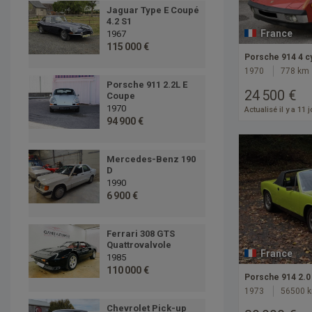
Jaguar Type E Coupé
4.2 S1
France
1967
115 000 €
Porsche 914 4 c
1970
778 km
Porsche 911 2.2L E
24 500 €
Coupe
1970
Actualisé il y a 11 
94 900 €
Mercedes-Benz 190
D
1990
6 900 €
Ferrari 308 GTS
Quattrovalvole
France
1985
110 000 €
Porsche 914 2.0
1973
56500 
Chevrolet Pick-up