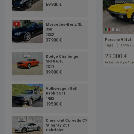
69 900 €
Mercedes-Benz SL
350
Italy
2002
Porsche 914 /4
37 900 €
1969
8999 k
23 000 €
Dodge Challenger
SRT8 6.1L
Actualisé il y a 13 
2011
39 800 €
Volkswagen Golf
Rabbit GTI
1983
19 500 €
Chevrolet Corvette C7
Stingray Z51
Cabriolet