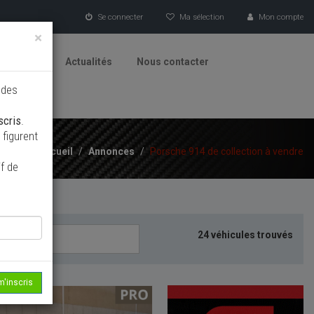
Se connecter
Ma sélection
Mon compte
×
tionneurs
Actualités
Nous contacter
 des
scris
.
figurent
Accueil
/
Annonces
/
Porsche 914 de collection à vendre
f de
24 véhicules trouvés
m'inscris