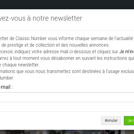
ivez-vous à notre newsletter
endre aux enchères
Annonceurs PRO
Annuaire des collec
etter de Classic Number vous informe chaque semaine de l’actualité
jouter une annonce
 de prestige et de collection et des nouvelles annonces.
ecevoir, indiquez votre adresse mail ci-dessous et cliquez sur
Je m'in
rrez à tout moment vous désabonner en suivant les instructions qui 
ction à vendre
e chaque newsletter.
rmations que vous nous transmettez sont destinées à l’usage exclusi
Number.
mail :
Annuler
Je 