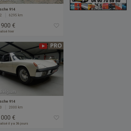
sche 914
2
6295 km
 900 €
alisé hier
Belgium
sche 914
0
2000 km
 000 €
alisé il y a 36 jours