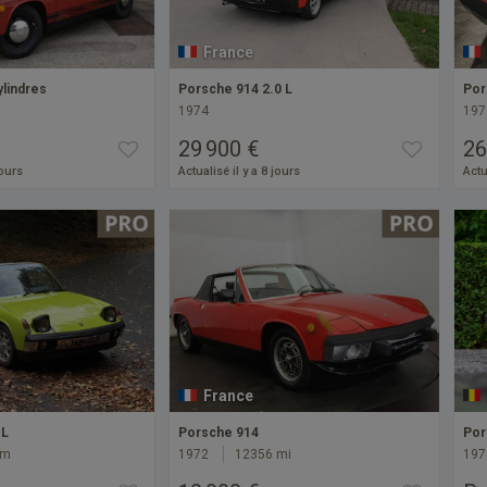
France
ylindres
Porsche 914 2.0 L
Por
1974
197
29 900 €
26
jours
Actualisé il y a 8 jours
Actu
France
 L
Porsche 914
Por
km
1972
12356 mi
197