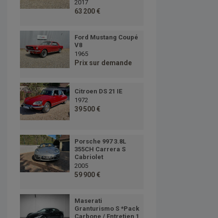
2017
63 200 €
Ford Mustang Coupé
V8
1965
Prix sur demande
Citroen DS 21 IE
1972
39 500 €
Porsche 997 3.8L
355CH Carrera S
Cabriolet
2005
59 900 €
Maserati
Granturismo S *Pack
Carbone / Entretien 1