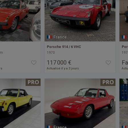
France
Porsche 914 / 6 VHC
Por
km
1970
197
117 000 €
Fa
rs
Actualisé il y a 3 jours
Actu
France