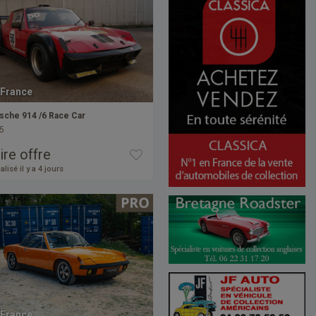
France
sche 914 /6 Race Car
5
ire offre
alisé il y a 4 jours
France