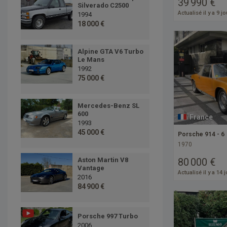
39 990 €
Silverado C2500
Actualisé il y a 9 j
1994
18 000 €
Alpine GTA V6 Turbo
Le Mans
1992
75 000 €
Mercedes-Benz SL
600
France
1993
45 000 €
Porsche 914 - 6
1970
Aston Martin V8
80 000 €
Vantage
Actualisé il y a 14 
2016
84 900 €
Porsche 997 Turbo
2006