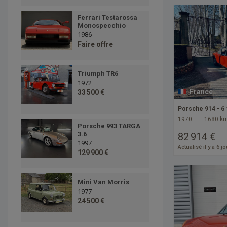
Ferrari Testarossa
Monospecchio
1986
Faire offre
Triumph TR6
1972
France
33 500 €
Porsche 914 - 6
1970
1680 k
Porsche 993 TARGA
3.6
82 914 €
1997
Actualisé il y a 6 j
129 900 €
Mini Van Morris
1977
24 500 €