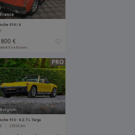
France
sche 914 / 4
1
 800 €
alisé il y a 8 jours
Belgium
sche 914 - 6 2.7 L Targa
0
23858 km