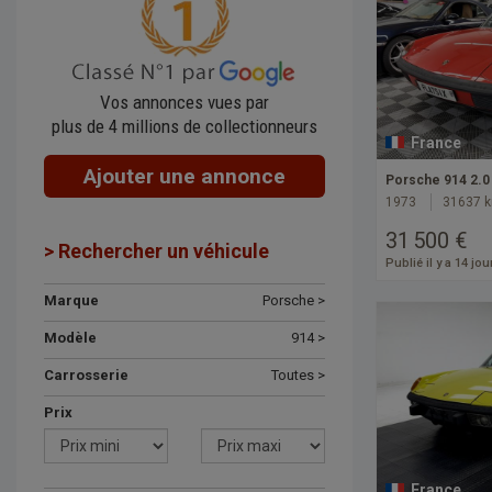
Vos annonces vues par
plus de 4 millions de collectionneurs
France
Ajouter une annonce
Porsche 914 2.0
1973
31637 
31 500 €
> Rechercher un véhicule
Publié il y a 14 jou
Marque
Porsche >
Modèle
914 >
Carrosserie
Toutes >
Prix
France