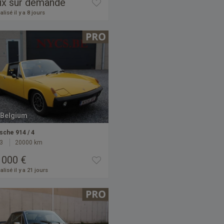
ix sur demande
alisé il y a 8 jours
Belgium
sche 914 / 4
3
20000 km
 000 €
alisé il y a 21 jours