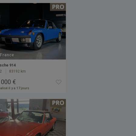
France
sche 914
2
83192 km
 000 €
alisé il y a 17 jours