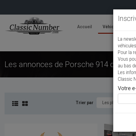
Inscr
Accueil
Véhicules
V
La newsl
A
véhicules
Pour la r
Vous pou
Les annonces de Porsche 914 de colle
au bas d
Les info
Classic 
Votre e-
Trier par