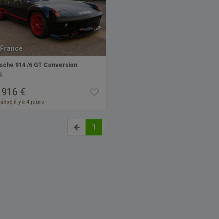
France
sche 914 /6 GT Conversion
6
 916 €
alisé il y a 4 jours
1