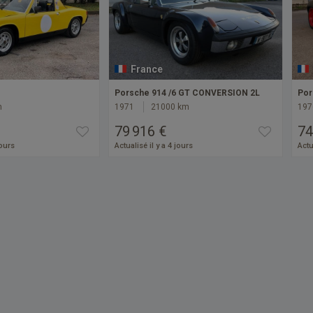
France
Porsche 914 /6 GT CONVERSION 2L
Por
m
1971
21000 km
197
79 916 €
74
jours
Actualisé il y a 4 jours
Actu