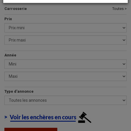
Carrosserie
Toutes >
Prix
Année
Type d'annonce