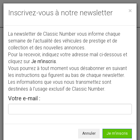
Toggle
×
Inscrivez-vous à notre newsletter
navigat
La newsletter de Classic Number vous informe chaque
semaine de l’actualité des véhicules de prestige et de
collection et des nouvelles annonces.
Pour la recevoir, indiquez votre adresse mail ci-dessous et
cliquez sur
Je m'inscris
.
Vous pourrez à tout moment vous désabonner en suivant
Vos annonces vues par
les instructions qui figurent au bas de chaque newsletter.
plus de 4 millions de collectionneurs
Les informations que vous nous transmettez sont
destinées à l’usage exclusif de Classic Number.
Ajouter une annonce
Votre e-mail :
> Rechercher un véhicule
Marque
Porsche >
Annuler
Je m'inscris
Modèle
718 Boxster >