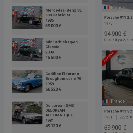
France
Mercedes-Benz SL
500 Cabriolet
Porsche 911 2.2
1985
1970
59 000 €
94 900 €
Publié il y a 2 jour
Mini British Open
Classic
2009
NOUVEAU
15 500 €
Cadillac Eldorado
Brougham série 70
1958
66 520 €
France
De Lorean DMC
DELOREAN
Porsche 911 SC
AUTOMATIQUE
1981
227210
1981
49 130 €
69 900 €