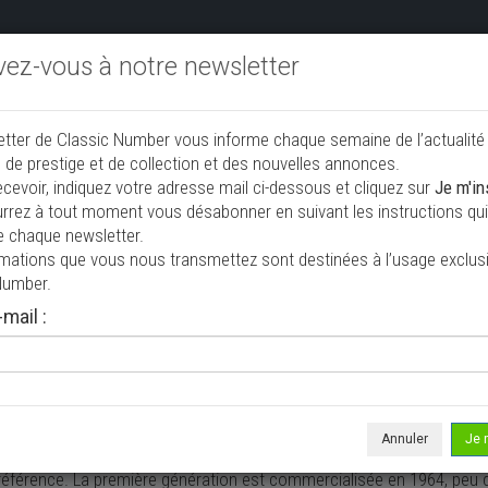
ivez-vous à notre newsletter
endre aux enchères
Annonceurs PRO
Annuaire des collec
etter de Classic Number vous informe chaque semaine de l’actualité
jouter une annonce
 de prestige et de collection et des nouvelles annonces.
ecevoir, indiquez votre adresse mail ci-dessous et cliquez sur
Je m'in
rrez à tout moment vous désabonner en suivant les instructions qui 
ction à vendre
e chaque newsletter.
rmations que vous nous transmettez sont destinées à l’usage exclusi
Number.
mail :
Annuler
Je 
te ans, la
Porsche 911
fascine les amateurs d’automobiles du monde e
éférence. La première génération est commercialisée en 1964, peu d