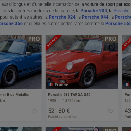
 aussi longue et d’une telle incarnation de la
voiture de sport par ex
 tous les autres modèles de la marque, la
Porsche 930
, la
Porsche
pour autant les autres, la
Porsche 924
, la
Porsche 944
, la
Porsch
orsche 356
et quelques autres perles rares comme la
Porsche 55
NOUVEAU
NOUV
France
ini Blue Metallic
Porsche 911 TARGA G50
Por
 km
1988
127945 km
197
52 180 €
43
i
Publié aujourd'hui
Publ