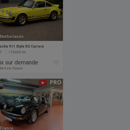
Netherlands
sche 911 Style RS Carrera
7
176000 mi
ix sur demande
ié il y a 7 jours
France