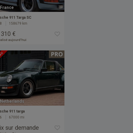
France
sche 911 Targa SC
8
158679 km
 310 €
alisé aujourd'hui
EAU
Netherlands
sche 911 targa
6
67000 mi
ix sur demande