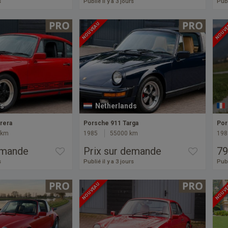
s
Publié il y a 3 jours
Publ
NOUVEAU
NOUV
s
Netherlands
rera
Porsche 911 Targa
Por
 km
1985
55000 km
198
emande
Prix sur demande
79
s
Publié il y a 3 jours
Publ
NOUVEAU
NOUV