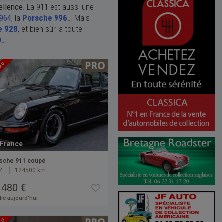
cellence
. La 911 est aussi une
 964
, la
Porsche 996
… Mais
e 928
, et bien sûr la toute
0
…
EAU
France
sche 911 coupé
4
124500 km
 480 €
ié aujourd'hui