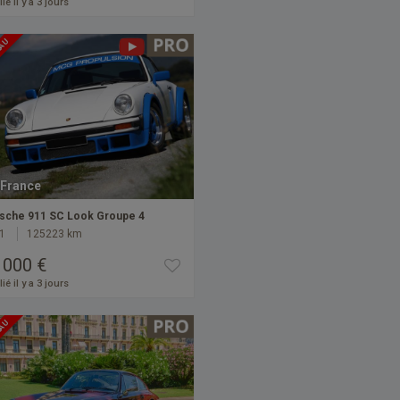
ié il y a 3 jours
EAU
France
sche 911 SC Look Groupe 4
1
125223 km
 000 €
ié il y a 3 jours
EAU