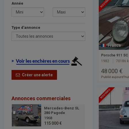
NOUVEAU
Année
Type d'annonce
France
Porsche 911 SC 
1982
70186 
48 000 €
Créer une alerte
Publié aujourd'hu
NOUVEAU
Annonces commerciales
Mercedes-Benz SL
280 Pagode
1968
115 000 €