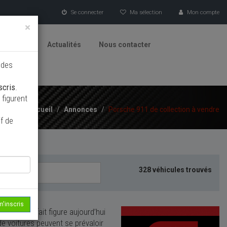
Se connecter
Ma sélection
Mon compte
×
tionneurs
Actualités
Nous contacter
 des
scris
.
figurent
Accueil
/
Annonces
/
Porsche 911 de collection à vendre
f de
328 véhicules trouvés
m'inscris
ntier et fait figure aujourd’hui
e voitures peuvent se prévaloir