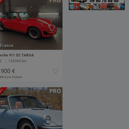
EAU
France
sche 911 SC TARGA
2
156300 km
 900 €
ié il y a 2 jours
EAU