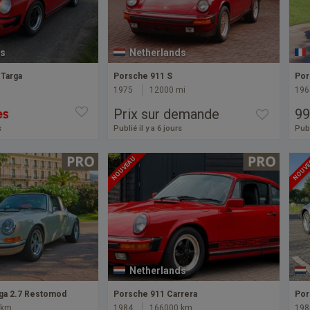
s
Netherlands
 Targa
Porsche 911 S
Por
1975
12000 mi
196
Prix sur demande
99
s
Publié il y a 6 jours
Publ
NOUVEAU
NOUV
Netherlands
ga 2.7 Restomod
Porsche 911 Carrera
Por
 km
1984
166000 km
198