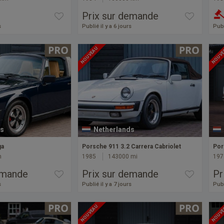
Prix sur demande
s
Publié il y a 6 jours
Publ
NOUVEAU
NOUV
s
Netherlands
ga
Porsche 911 3.2 Carrera Cabriolet
Por
m
1985
143000 mi
197
emande
Prix sur demande
Pr
s
Publié il y a 7 jours
Publ
NOUVEAU
NOUV