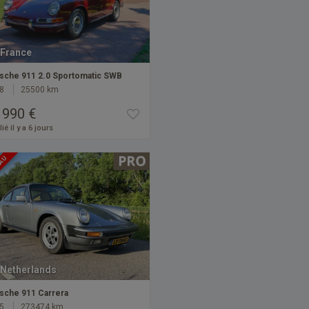
France
sche 911 2.0 Sportomatic SWB
8
25500 km
 990 €
ié il y a 6 jours
EAU
Netherlands
sche 911 Carrera
5
273474 km