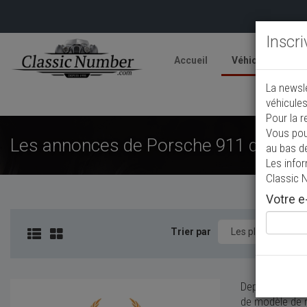
Inscr
Accueil
Véhicules
V
La newsl
A
véhicules
Pour la r
Vous pou
Les annonces de Porsche 911 de colle
au bas d
Les info
Classic 
Votre e-
Trier par
Depuis cinquan
de modèle de r