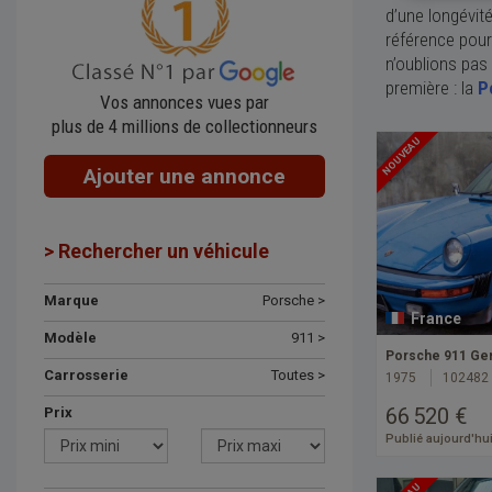
d’une longévité
référence pour
n’oublions pas 
première : la
P
Vos annonces vues par
plus de 4 millions de collectionneurs
NOUVEAU
Ajouter une annonce
> Rechercher un véhicule
Marque
Porsche >
France
Modèle
911 >
Porsche 911 Gem
Carrosserie
Toutes >
1975
102482
66 520 €
Prix
Publié aujourd'hu