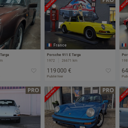
NOUVEAU
NOUV
France
Targa
Porsche 911 E Targa
Por
km
1972
26671 km
198
119 000 €
64
i
Publié hier
Publ
NOUVEAU
NOUV