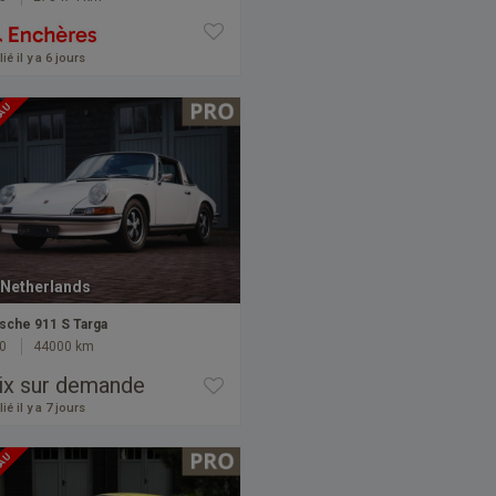
ié il y a 6 jours
EAU
Netherlands
sche 911 S Targa
0
44000 km
ix sur demande
ié il y a 7 jours
EAU