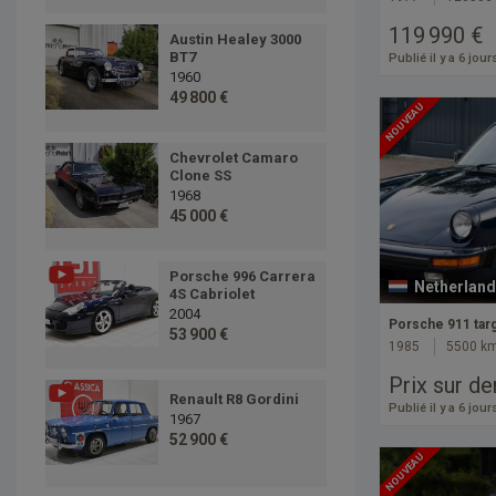
119 990 €
Austin Healey 3000
BT7
Publié il y a 6 jour
1960
49 800 €
NOUVEAU
Chevrolet Camaro
Clone SS
1968
45 000 €
Porsche 996 Carrera
Netherland
4S Cabriolet
2004
Porsche 911 tar
53 900 €
1985
5500 k
Prix sur d
Renault R8 Gordini
Publié il y a 6 jour
1967
52 900 €
NOUVEAU