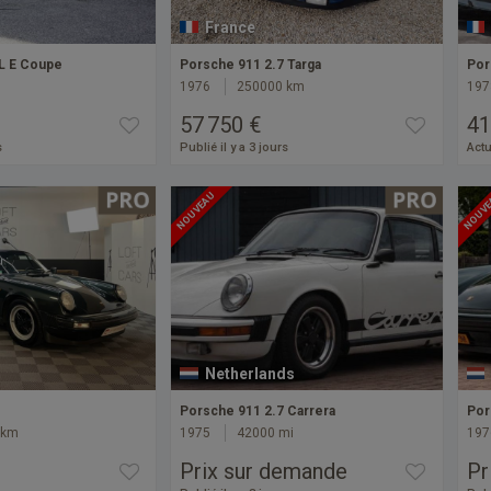
France
L E Coupe
Porsche 911 2.7 Targa
Por
1976
250000 km
197
57 750 €
41
s
Publié il y a 3 jours
Actu
NOUVEAU
NOUV
Netherlands
Porsche 911 2.7 Carrera
Por
 km
1975
42000 mi
197
Prix sur demande
Pr