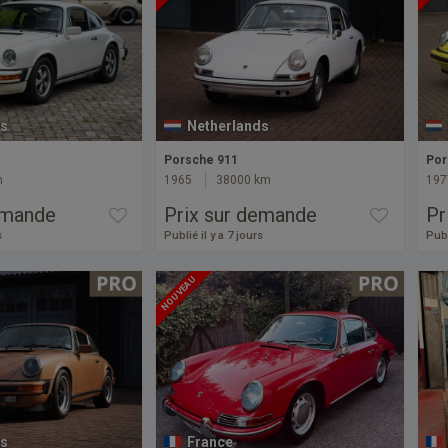
s
Netherlands
Porsche 911
Por
m
1965
38000 km
197
emande
Prix sur demande
Pr
s
Publié il y a 7 jours
Publ
NOUVEAU
s
France