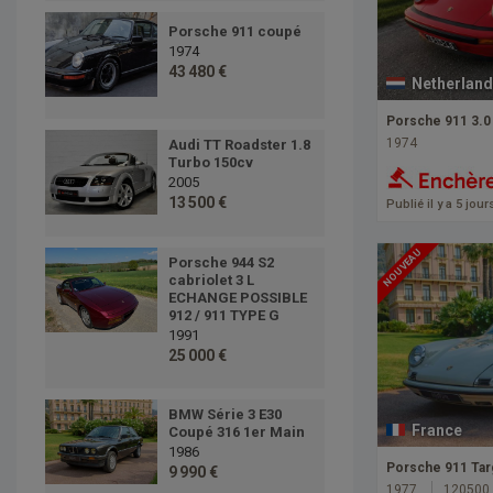
Porsche 911 coupé
1974
43 480 €
Netherland
Porsche 911 3.0
1974
Audi TT Roadster 1.8
Turbo 150cv
2005
13 500 €
Publié il y a 5 jour
NOUVEAU
Porsche 944 S2
cabriolet 3 L
ECHANGE POSSIBLE
912 / 911 TYPE G
1991
25 000 €
BMW Série 3 E30
France
Coupé 316 1er Main
1986
Porsche 911 Tar
9 990 €
1977
120500