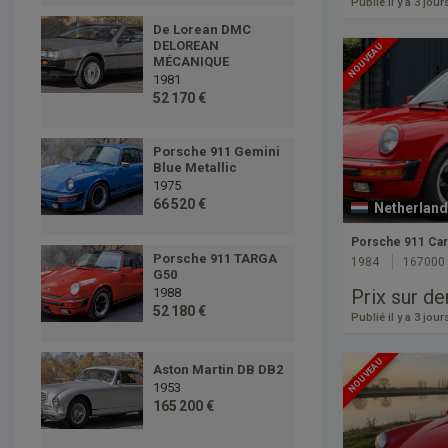
Publié il y a 3 jour
De Lorean DMC
DELOREAN
NOUVEAU
MÉCANIQUE
1981
52 170 €
Porsche 911 Gemini
Blue Metallic
1975
66 520 €
Netherland
Porsche 911 Car
Porsche 911 TARGA
1984
167000
G50
1988
Prix sur d
52 180 €
Publié il y a 3 jour
NOUVEAU
Aston Martin DB DB2
1953
165 200 €