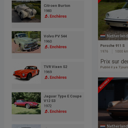
Citroen Burton
1983
Netherland
Volvo PV 544
1960
Porsche 911 S
1976
1000 k
Prix sur d
TVR Vixen S2
Publié il y a 7 jour
1969
NOUVEAU
Jaguar Type E Coupe
V12 S3
1972
Netherland