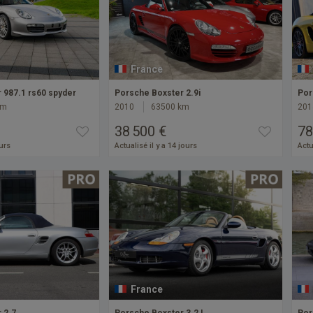
France
 987.1 rs60 spyder
Porsche Boxster 2.9i
Por
km
2010
63500 km
201
38 500 €
78
ours
Actualisé il y a 14 jours
Actu
France