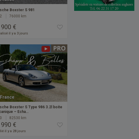
sche Boxster S 981
2
76000 km
 900 €
alisé il y a 3 jours
France
sche Boxster S Type 986 3.2l boite
anique – Echa…
0
82530 km
 990 €
ié il y a 28 jours