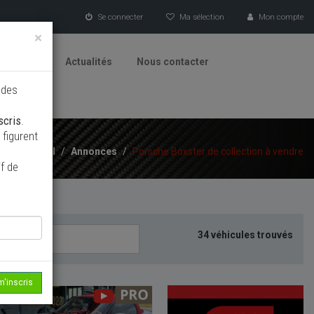
Se connecter
Ma sélection
Mon compte
×
tionneurs
Actualités
Nous contacter
 des
scris
.
figurent
Accueil
/
Annonces
/
Porsche Boxster de collection à vendre
f de
34 véhicules trouvés
m'inscris