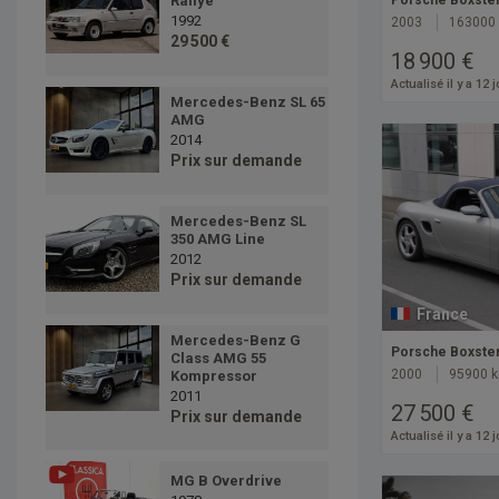
Rallye
Porsche Boxster
1992
2003
163000
29 500 €
18 900 €
Actualisé il y a 12 
Mercedes-Benz SL 65
AMG
2014
Prix sur demande
Mercedes-Benz SL
350 AMG Line
2012
Prix sur demande
France
Mercedes-Benz G
Porsche Boxster
Class AMG 55
2000
95900 
Kompressor
2011
27 500 €
Prix sur demande
Actualisé il y a 12 
MG B Overdrive