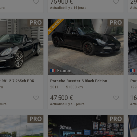
75 900 €
29
ours
Actualisé il y a 14 jours
Actu
PRIX EN BAISSE
France
 981 2.7 265ch PDK
Porsche Boxster S Black Edition
Por
km
2011
51000 km
199
47 500 €
16
jours
Actualisé il y a 5 jours
Actu