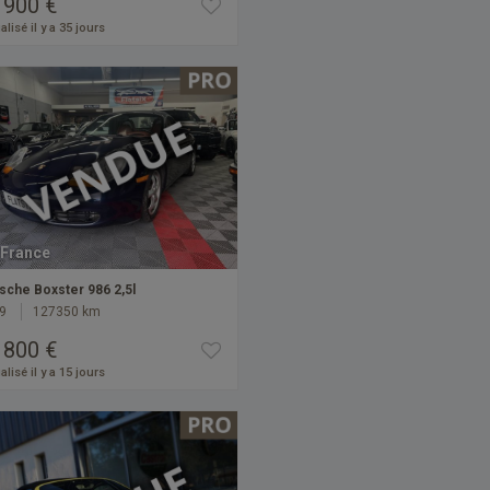
 900 €
alisé il y a 35 jours
France
sche Boxster 986 2,5l
9
127350 km
 800 €
alisé il y a 15 jours