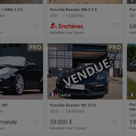
I (986) 3.2 S
Porsche Boxster 986 3.2 S
Por
 km
2001
113400 km
201
64
rs
Actualisé il y a 2 jours
Actu
s
France
Por
r 987
Porsche Boxster 981 GTS
mec
km
2015
106000 km
200
emande
59 000 €
19
ours
Actualisé il y a 17 jours
Publ