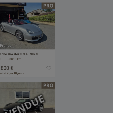
France
sche Boxster S 3.4L 987 S
8
50000 km
 800 €
alisé il y a 18 jours