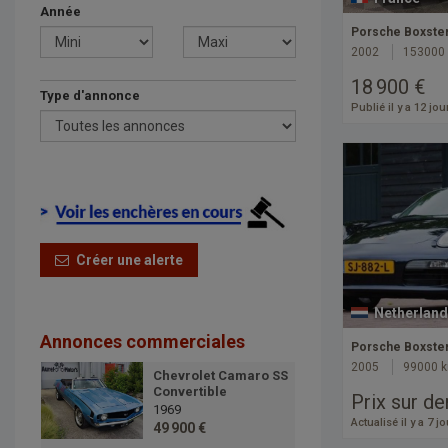
Année
Porsche Boxster 
2002
153000
18 900 €
Type d'annonce
Publié il y a 12 jou
Créer une alerte
Netherland
Annonces commerciales
Porsche Boxste
2005
99000 
Chevrolet Camaro SS
Convertible
Prix sur d
1969
Actualisé il y a 7 j
49 900 €