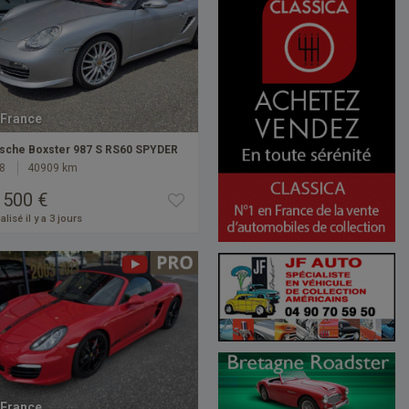
France
sche Boxster 987 S RS60 SPYDER
8
40909 km
 500 €
alisé il y a 3 jours
France