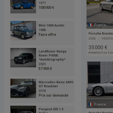
1977
108 000 €
France
Mini 1000 Austin
1988
Porsche Boxster
Faire offre
2008
99000 
35 000 €
LandRover Range
Actualisé il y a 2 j
Rover P400E
*Autobiography*
2020
57 900 €
Mercedes-Benz AMG
GT Roadster
2018
Prix sur demande
France
Peugeot 205 1.3