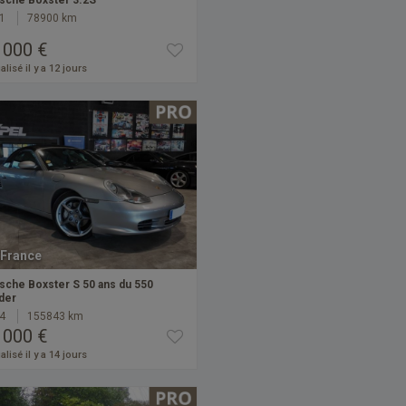
sche Boxster 3.2S
1
78900 km
 000 €
alisé il y a 12 jours
France
sche Boxster S 50 ans du 550
der
4
155843 km
 000 €
alisé il y a 14 jours