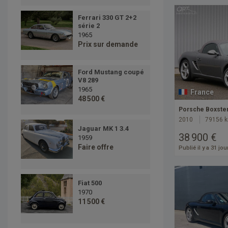
Ferrari 330 GT 2+2
série 2
1965
Prix sur demande
Ford Mustang coupé
V8 289
1965
France
48 500 €
Porsche Boxste
2010
79156 
Jaguar MK 1 3.4
38 900 €
1959
Faire offre
Publié il y a 31 jou
Fiat 500
1970
11 500 €