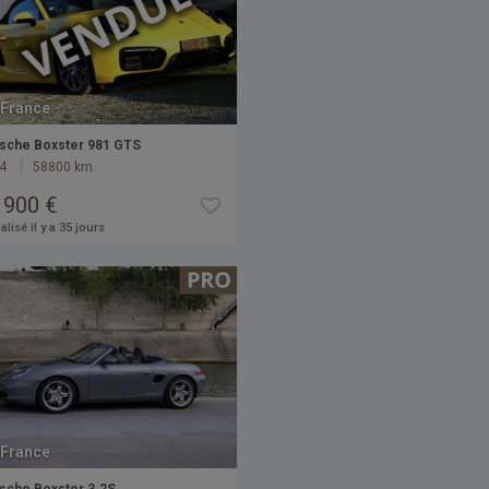
France
sche Boxster 981 GTS
4
58800 km
 900 €
alisé il y a 35 jours
France