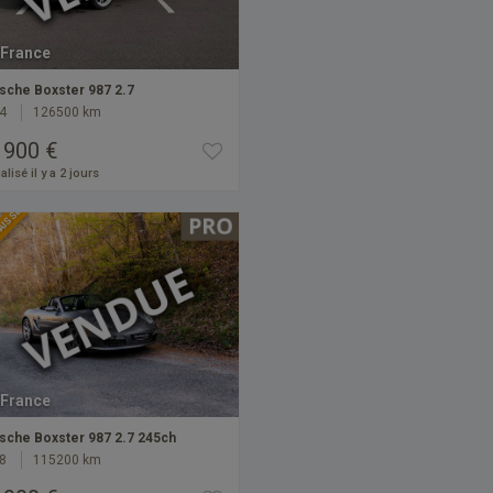
France
sche Boxster 987 2.7
4
126500 km
 900 €
alisé il y a 2 jours
BAISSE
France
sche Boxster 987 2.7 245ch
8
115200 km