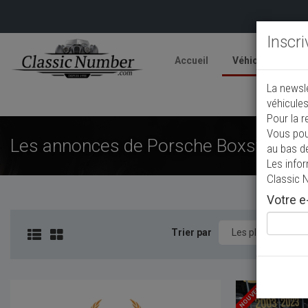
Inscr
Accueil
Véhicules
V
La newsl
A
véhicules
Pour la r
Vous pou
Les annonces de Porsche Boxster de c
au bas d
Les info
Classic 
Votre e-
Trier par
NOUVEAU