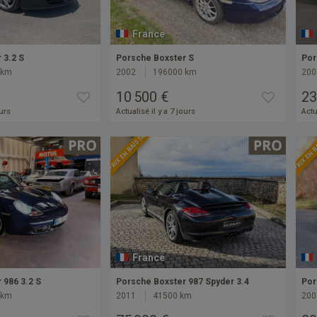
France
 3.2 S
Porsche Boxster S
Por
 km
2002
196000 km
200
10 500 €
23
ours
Actualisé il y a 7 jours
Actu
PRIX EN BAISSE
PRIX EN 
France
 986 3.2 S
Porsche Boxster 987 Spyder 3.4
Por
 km
2011
41500 km
200