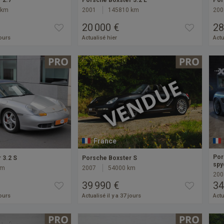
 2.7
Porsche Boxster 3.2 L
Por
 km
2001
145810 km
200
20 000 €
28
jours
Actualisé hier
Actu
France
Por
 3.2 S
Porsche Boxster S
spy
km
2007
54000 km
200
39 990 €
34
jours
Actualisé il y a 37 jours
Actu