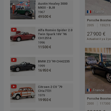
Austin Healey 3000
MKIII - BJ8
France
1967
49 500 €
Porsche Boxster
2005
155215
Alfa Roméo Spider 2.0
27 900 €
Twin Spark 16V '96
CH12514
Actualisé il y a 2 j
1996
11 500 €
BMW Z3 '99 CH42235
1999
16 950 €
Citroen 2 CV '79
France
CHa7721
1979
Porsche Boxster
19 950 €
2000
117300