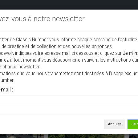
ivez-vous à notre newsletter
endre aux enchères
Annonceurs PRO
Annuaire des collec
etter de Classic Number vous informe chaque semaine de l’actualité
jouter une annonce
 de prestige et de collection et des nouvelles annonces.
ecevoir, indiquez votre adresse mail ci-dessous et cliquez sur
Je m'in
rrez à tout moment vous désabonner en suivant les instructions qui 
ollection à vendre
e chaque newsletter.
rmations que vous nous transmettez sont destinées à l’usage exclusi
Number.
mail :
Annuler
Je 