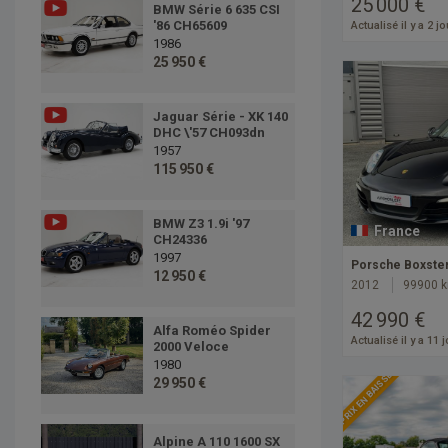
25 000 €
BMW Série 6 635 CSI
'86 CH65609
Actualisé il y a 2 j
1986
25 950 €
Jaguar Série - XK 140
DHC \'57 CH093dn
1957
115 950 €
BMW Z3 1.9i '97
France
CH24336
1997
Porsche Boxster
12 950 €
2012
99900 
42 990 €
Alfa Roméo Spider
Actualisé il y a 11 
2000 Veloce
1980
PRIX EN BAISSE
29 950 €
Alpine A 110 1600 SX