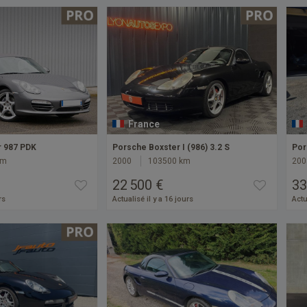
France
r 987 PDK
Porsche Boxster I (986) 3.2 S
Por
km
2000
103500 km
200
22 500 €
33
rs
Actualisé il y a 16 jours
Actu