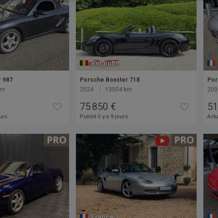
Belgium
r 987
Porsche Boxster 718
Por
km
2024
13504 km
200
75 850 €
51
ours
Publié il y a 9 jours
Actu
France