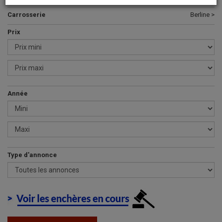
Carrosserie
Berline >
Prix
Année
Type d'annonce