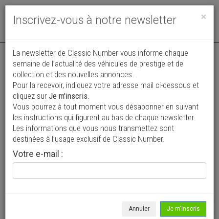
Toggle
×
Inscrivez-vous à notre newsletter
navigat
La newsletter de Classic Number vous informe chaque
semaine de l’actualité des véhicules de prestige et de
collection et des nouvelles annonces.
Pour la recevoir, indiquez votre adresse mail ci-dessous et
cliquez sur
Je m'inscris
.
Vous pourrez à tout moment vous désabonner en suivant
Vos annonces vues par
les instructions qui figurent au bas de chaque newsletter.
plus de 4 millions de collectionneurs
Les informations que vous nous transmettez sont
destinées à l’usage exclusif de Classic Number.
Ajouter une annonce
Votre e-mail :
> Rechercher un véhicule
Marque
MG >
Annuler
Je m'inscris
Modèle
A >