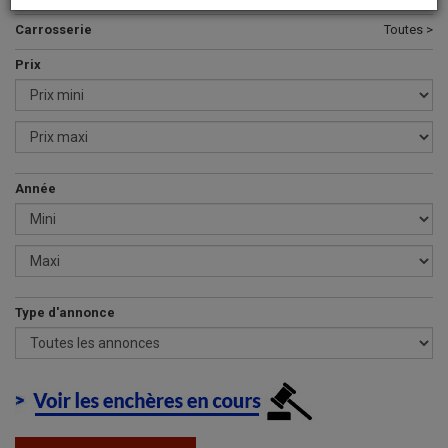
Carrosserie
Toutes >
Prix
Année
Type d'annonce