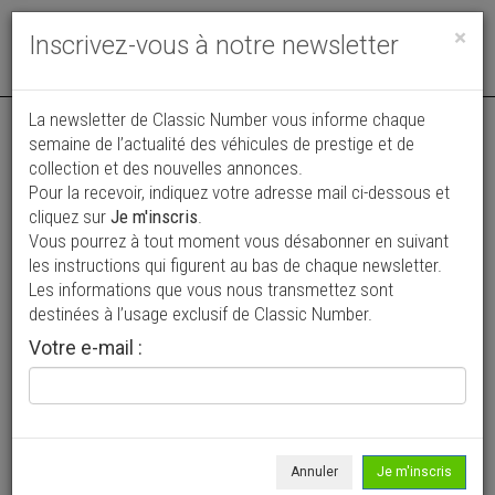
Toggle
×
Inscrivez-vous à notre newsletter
navigat
La newsletter de Classic Number vous informe chaque
semaine de l’actualité des véhicules de prestige et de
collection et des nouvelles annonces.
Pour la recevoir, indiquez votre adresse mail ci-dessous et
cliquez sur
Je m'inscris
.
Vous pourrez à tout moment vous désabonner en suivant
Vos annonces vues par
les instructions qui figurent au bas de chaque newsletter.
plus de 4 millions de collectionneurs
Les informations que vous nous transmettez sont
destinées à l’usage exclusif de Classic Number.
Ajouter une annonce
Votre e-mail :
> Rechercher un véhicule
Marque
MG >
Annuler
Je m'inscris
Modèle
TA >