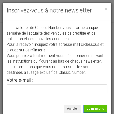
Toggle
×
Inscrivez-vous à notre newsletter
navigat
La newsletter de Classic Number vous informe chaque
semaine de l’actualité des véhicules de prestige et de
collection et des nouvelles annonces.
Pour la recevoir, indiquez votre adresse mail ci-dessous et
cliquez sur
Je m'inscris
.
Vous pourrez à tout moment vous désabonner en suivant
Vos annonces vues par
les instructions qui figurent au bas de chaque newsletter.
plus de 4 millions de collectionneurs
Les informations que vous nous transmettez sont
destinées à l’usage exclusif de Classic Number.
Ajouter une annonce
Votre e-mail :
> Rechercher un véhicule
Marque
MG >
Annuler
Je m'inscris
Modèle
1300 >