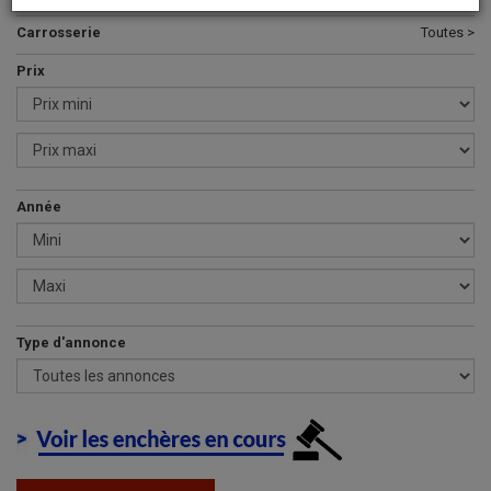
Carrosserie
Toutes >
Prix
Année
Type d'annonce