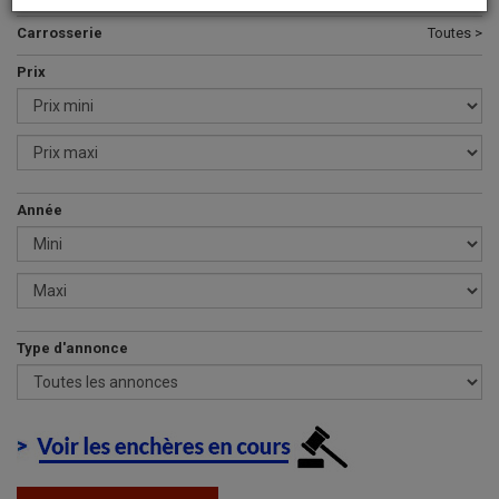
Carrosserie
Toutes >
Prix
Année
Type d'annonce