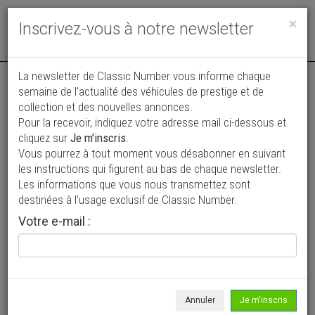
Toggle
×
Inscrivez-vous à notre newsletter
navigat
La newsletter de Classic Number vous informe chaque
semaine de l’actualité des véhicules de prestige et de
collection et des nouvelles annonces.
Pour la recevoir, indiquez votre adresse mail ci-dessous et
cliquez sur
Je m'inscris
.
Vous pourrez à tout moment vous désabonner en suivant
Vos annonces vues par
les instructions qui figurent au bas de chaque newsletter.
plus de 4 millions de collectionneurs
Les informations que vous nous transmettez sont
destinées à l’usage exclusif de Classic Number.
Ajouter une annonce
Votre e-mail :
> Rechercher un véhicule
Marque
MG >
Annuler
Je m'inscris
Modèle
SA >