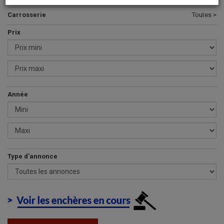
Carrosserie
Toutes >
Prix
Année
Type d'annonce