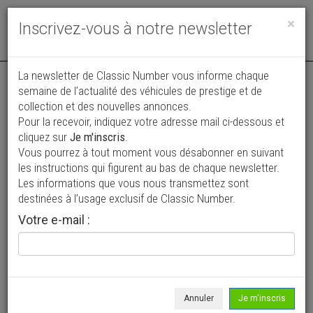
Toggle
×
Inscrivez-vous à notre newsletter
navigat
La newsletter de Classic Number vous informe chaque
semaine de l’actualité des véhicules de prestige et de
collection et des nouvelles annonces.
Pour la recevoir, indiquez votre adresse mail ci-dessous et
cliquez sur
Je m'inscris
.
Vous pourrez à tout moment vous désabonner en suivant
Vos annonces vues par
les instructions qui figurent au bas de chaque newsletter.
plus de 4 millions de collectionneurs
Les informations que vous nous transmettez sont
destinées à l’usage exclusif de Classic Number.
Ajouter une annonce
Votre e-mail :
> Rechercher un véhicule
Marque
MG >
Annuler
Je m'inscris
Modèle
ZT >